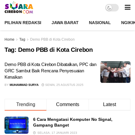
PILIHAN REDAKSI
JAWA BARAT
NASIONAL
NGIKI
Home
Tag
Demo PBB di Kota Cirebon
Tag:
Demo PBB di Kota Cirebon
Demo PBB di Kota Cirebon Dibatalkan, PPC dan
GRC Sambut Baik Rencana Penyesuaian
Kenaikan
BY
MUHAMMAD SURYA
SENIN, 25 AGUSTUS 2025
Trending
Comments
Latest
6 Cara Mengatasi Komputer No Signal,
Gampang Banget
SELASA, 17 JANUARI 2023