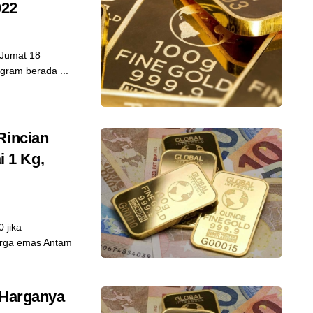
022
 Jumat 18
ram berada ...
Rincian
 1 Kg,
 jika
arga emas Antam
 Harganya