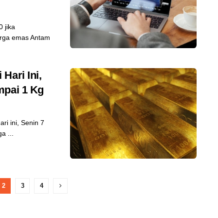
 jika
arga emas Antam
Hari Ini,
mpai 1 Kg
i ini, Senin 7
a ...
2
3
4