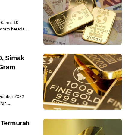
 Kamis 10
ram berada ...
0, Simak
 Gram
ovember 2022
un ...
, Termurah