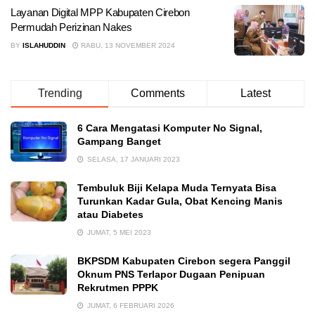
Layanan Digital MPP Kabupaten Cirebon
Permudah Perizinan Nakes
BY
ISLAHUDDIN
RABU, 13 NOVEMBER 2024
Trending
Comments
Latest
6 Cara Mengatasi Komputer No Signal,
Gampang Banget
SELASA, 17 JANUARI 2023
Tembuluk Biji Kelapa Muda Ternyata Bisa
Turunkan Kadar Gula, Obat Kencing Manis
atau Diabetes
JUMAT, 5 MEI 2023
BKPSDM Kabupaten Cirebon segera Panggil
Oknum PNS Terlapor Dugaan Penipuan
Rekrutmen PPPK
JUMAT, 6 FEBRUARI 2026