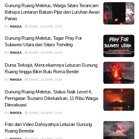
Gunung Ruang Meletus, Warga Sitaro Terancam
Bahaya Lontaran Batuan Pijar dan Luruhan Awan
Panas
BY
RAKISA
KAMIS, 18 APRIL 2024
Gunung Ruang Meletus, Tagar Pray For
Sulawesi Utara dan Sitaro Trending
BY
RAKISA
KAMIS, 18 APRIL 2024
Dunia Terkejut, Mencekamnya Letusan Gunung
Ruang hingga Bikin Bulu Roma Berdiri
BY
RAKISA
KAMIS, 18 APRIL 2024
Gunung Ruang Meletus, Status Naik Level 4,
Peringatan Tsunami Dikeluarkan, 11 Ribu Warga
Dievakuasi
BY
RAKISA
KAMIS, 18 APRIL 2024
Foto dan Video Dahsyatnya Letusan Gunung
Ruang Beredar
BY
RAKISA
KAMIS, 18 APRIL 2024