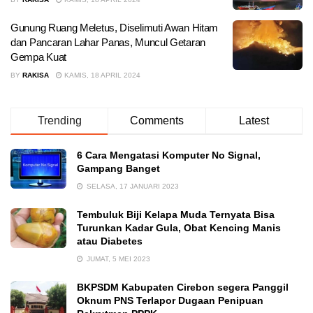
Gunung Ruang Meletus, Diselimuti Awan Hitam
dan Pancaran Lahar Panas, Muncul Getaran
Gempa Kuat
BY
RAKISA
KAMIS, 18 APRIL 2024
Trending
Comments
Latest
6 Cara Mengatasi Komputer No Signal,
Gampang Banget
SELASA, 17 JANUARI 2023
Tembuluk Biji Kelapa Muda Ternyata Bisa
Turunkan Kadar Gula, Obat Kencing Manis
atau Diabetes
JUMAT, 5 MEI 2023
BKPSDM Kabupaten Cirebon segera Panggil
Oknum PNS Terlapor Dugaan Penipuan