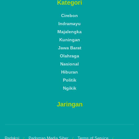
Kategori
Cirebon
Indramayu
Majalengka
Kuningan
Jawa Barat
Olahraga
Nasional
Hiburan
Politik
Ngikik
Jaringan
Redaksi
Pedoman Media Siber
Terms of Service