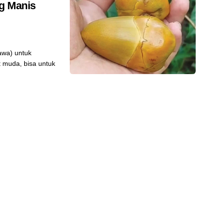
g Manis
awa) untuk
t muda, bisa untuk