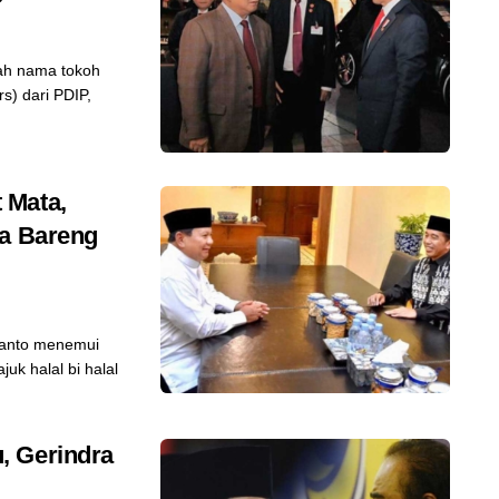
ah nama tokoh
s) dari PDIP,
 Mata,
ta Bareng
ianto menemui
uk halal bi halal
, Gerindra