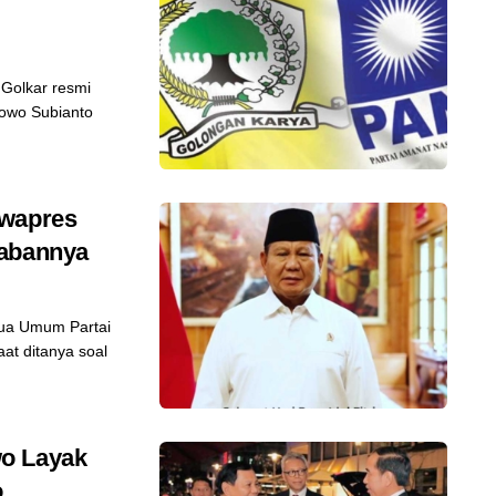
Golkar resmi
owo Subianto
awapres
wabannya
ua Umum Partai
at ditanya soal
wo Layak
o