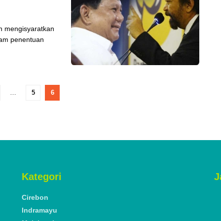
h mengisyaratkan
lam penentuan
…
5
6
Kategori
J
Cirebon
Indramayu