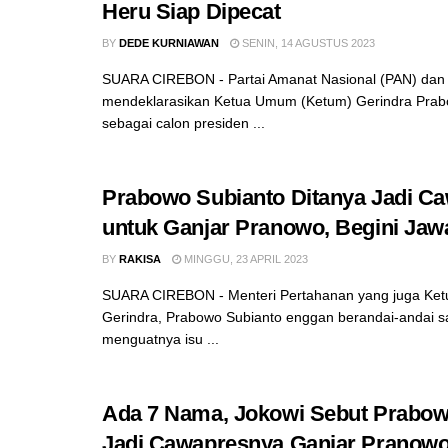
Heru Siap Dipecat
BY
DEDE KURNIAWAN
SENIN, 14 AGUSTUS 2023
SUARA CIREBON - Partai Amanat Nasional (PAN) dan 
mendeklarasikan Ketua Umum (Ketum) Gerindra Prab
sebagai calon presiden ...
Prabowo Subianto Ditanya Jadi C
untuk Ganjar Pranowo, Begini Ja
BY
RAKISA
MINGGU, 23 APRIL 2023
SUARA CIREBON - Menteri Pertahanan yang juga Ket
Gerindra, Prabowo Subianto enggan berandai-andai sa
menguatnya isu ...
Ada 7 Nama, Jokowi Sebut Prabo
Jadi Cawapresnya Ganjar Pranow