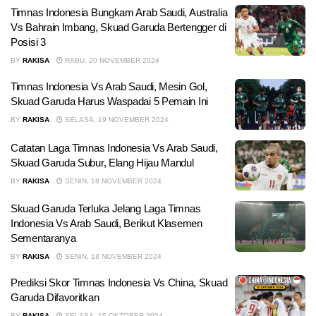
Timnas Indonesia Bungkam Arab Saudi, Australia
Vs Bahrain Imbang, Skuad Garuda Bertengger di
Posisi 3
BY
RAKISA
RABU, 20 NOVEMBER 2024
Timnas Indonesia Vs Arab Saudi, Mesin Gol,
Skuad Garuda Harus Waspadai 5 Pemain Ini
BY
RAKISA
SELASA, 19 NOVEMBER 2024
Catatan Laga Timnas Indonesia Vs Arab Saudi,
Skuad Garuda Subur, Elang Hijau Mandul
BY
RAKISA
SENIN, 18 NOVEMBER 2024
Skuad Garuda Terluka Jelang Laga Timnas
Indonesia Vs Arab Saudi, Berikut Klasemen
Sementaranya
BY
RAKISA
SENIN, 18 NOVEMBER 2024
Prediksi Skor Timnas Indonesia Vs China, Skuad
Garuda Difavoritkan
BY
RAKISA
SELASA, 15 OKTOBER 2024