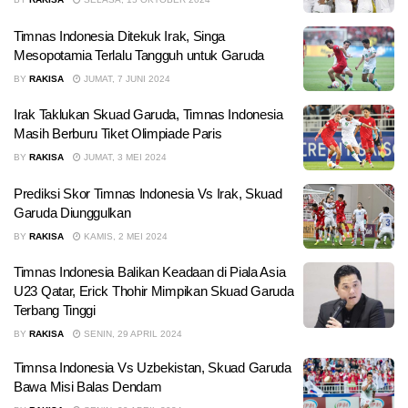
Timnas Indonesia Ditekuk Irak, Singa
Mesopotamia Terlalu Tangguh untuk Garuda
BY
RAKISA
JUMAT, 7 JUNI 2024
Irak Taklukan Skuad Garuda, Timnas Indonesia
Masih Berburu Tiket Olimpiade Paris
BY
RAKISA
JUMAT, 3 MEI 2024
Prediksi Skor Timnas Indonesia Vs Irak, Skuad
Garuda Diunggulkan
BY
RAKISA
KAMIS, 2 MEI 2024
Timnas Indonesia Balikan Keadaan di Piala Asia
U23 Qatar, Erick Thohir Mimpikan Skuad Garuda
Terbang Tinggi
BY
RAKISA
SENIN, 29 APRIL 2024
Timnsa Indonesia Vs Uzbekistan, Skuad Garuda
Bawa Misi Balas Dendam