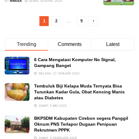
BY
RAKISA
SENIN, 29 APRIL 2024
1
2
…
9
Trending
Comments
Latest
6 Cara Mengatasi Komputer No Signal,
Gampang Banget
SELASA, 17 JANUARI 2023
Tembuluk Biji Kelapa Muda Ternyata Bisa
Turunkan Kadar Gula, Obat Kencing Manis
atau Diabetes
JUMAT, 5 MEI 2023
BKPSDM Kabupaten Cirebon segera Panggil
Oknum PNS Terlapor Dugaan Penipuan
Rekrutmen PPPK
JUMAT, 6 FEBRUARI 2026