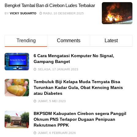
Bengkel Tambal Ban di Cirebon Ludes Terbakar
BY
VICKY SUGIARTO
RABU, 10 DESEMBER 2025
Trending
Comments
Latest
6 Cara Mengatasi Komputer No Signal,
Gampang Banget
SELASA, 17 JANUARI 2023
Tembuluk Biji Kelapa Muda Ternyata Bisa
Turunkan Kadar Gula, Obat Kencing Manis
atau Diabetes
JUMAT, 5 MEI 2023
BKPSDM Kabupaten Cirebon segera Panggil
Oknum PNS Terlapor Dugaan Penipuan
Rekrutmen PPPK
JUMAT, 6 FEBRUARI 2026