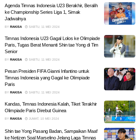
Agenda Timnas Indonesia U23 Berakhir, Beralih
ke Championship Series Liga 1, Simak
Jadwalnya
BY
RAKISA
SABTU, 11 MEI 2024
Timnas Indonesia U23 Gagal Lolos ke Olimpiade
Paris, Tugas Berat Menanti Shin tae Yong di Tim
Senior
BY
RAKISA
SABTU, 11 MEI 2024
Pesan Presiden FIFA Gianni Infantino untuk
Timnas Indonesia yang Gagal ke Olimpiade
Paris
BY
RAKISA
SABTU, 11 MEI 2024
Kandas, Timnas Indonesia Kalah, Tiket Terakhir
Olimpiade Paris Direbut Guinea
BY
RAKISA
JUMAT, 10 MEI 2024
Shin tae Yong Pasang Badan, Sampaikan Maaf
ke Netizen Soal Marselino Jelang Laga Timnas