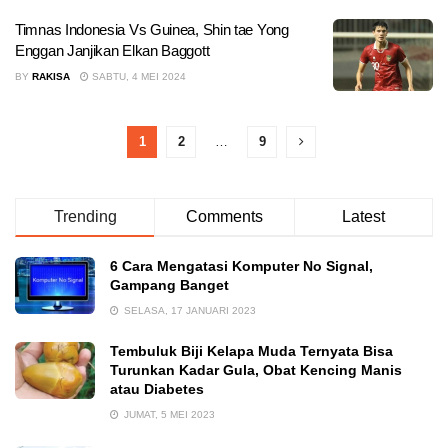
Timnas Indonesia Vs Guinea, Shin tae Yong
Enggan Janjikan Elkan Baggott
BY
RAKISA
SABTU, 4 MEI 2024
1
2
…
9
Trending
Comments
Latest
6 Cara Mengatasi Komputer No Signal,
Gampang Banget
SELASA, 17 JANUARI 2023
Tembuluk Biji Kelapa Muda Ternyata Bisa
Turunkan Kadar Gula, Obat Kencing Manis
atau Diabetes
JUMAT, 5 MEI 2023