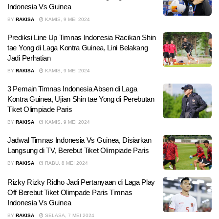
Indonesia Vs Guinea
BY
RAKISA
KAMIS, 9 MEI 2024
Prediksi Line Up Timnas Indonesia Racikan Shin
tae Yong di Laga Kontra Guinea, Lini Belakang
Jadi Perhatian
BY
RAKISA
KAMIS, 9 MEI 2024
3 Pemain Timnas Indonesia Absen di Laga
Kontra Guinea, Ujian Shin tae Yong di Perebutan
Tiket Olimpiade Paris
BY
RAKISA
KAMIS, 9 MEI 2024
Jadwal Timnas Indonesia Vs Guinea, Disiarkan
Langsung di TV, Berebut Tiket Olimpiade Paris
BY
RAKISA
RABU, 8 MEI 2024
Rizky Rizky Ridho Jadi Pertanyaan di Laga Play
Off Berebut Tiket Olimpade Paris Timnas
Indonesia Vs Guinea
BY
RAKISA
SELASA, 7 MEI 2024