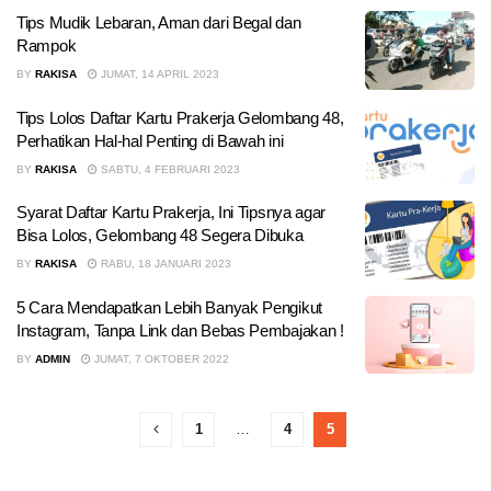
Tips Mudik Lebaran, Aman dari Begal dan
Rampok
BY
RAKISA
JUMAT, 14 APRIL 2023
Tips Lolos Daftar Kartu Prakerja Gelombang 48,
Perhatikan Hal-hal Penting di Bawah ini
BY
RAKISA
SABTU, 4 FEBRUARI 2023
Syarat Daftar Kartu Prakerja, Ini Tipsnya agar
Bisa Lolos, Gelombang 48 Segera Dibuka
BY
RAKISA
RABU, 18 JANUARI 2023
5 Cara Mendapatkan Lebih Banyak Pengikut
Instagram, Tanpa Link dan Bebas Pembajakan !
BY
ADMIN
JUMAT, 7 OKTOBER 2022
1
…
4
5