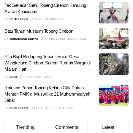
Tak Sekadar Seni, Topeng Cirebon Kandung
Ajaran Kehidupan
BY
ISLAHUDDIN
SENIN, 29 JUNI 2026
Satu Tahun Museum Topeng Cirebon
BY
MUHAMMAD SURYA
KAMIS, 11 SEPTEMBER 2025
Pria Bugil Bertopeng Tebar Teror di Desa
Wangkelang Cirebon, Satroni Rumah Warga di
Malam Hari
BY
BAIM
RABU, 29 MEI 2024
Ratusan Penari Topeng Kelana Cilik Pukau
Menteri PMK di Muswil ke 21 Muhammadiyah
Jabar
BY
ISLAHUDDIN
SENIN, 27 FEBRUARI 2023
Trending
Comments
Latest