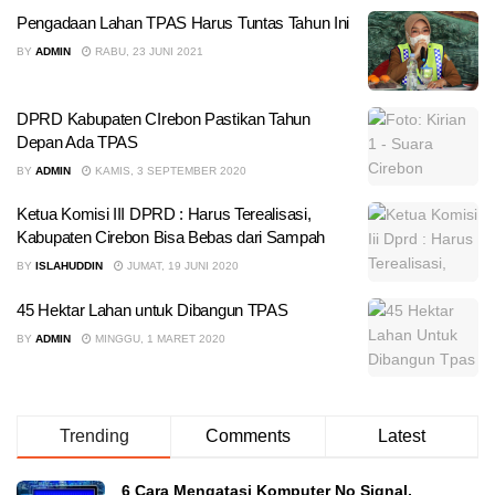
Pengadaan Lahan TPAS Harus Tuntas Tahun Ini
BY
ADMIN
RABU, 23 JUNI 2021
DPRD Kabupaten CIrebon Pastikan Tahun
Depan Ada TPAS
BY
ADMIN
KAMIS, 3 SEPTEMBER 2020
Ketua Komisi III DPRD : Harus Terealisasi,
Kabupaten Cirebon Bisa Bebas dari Sampah
BY
ISLAHUDDIN
JUMAT, 19 JUNI 2020
45 Hektar Lahan untuk Dibangun TPAS
BY
ADMIN
MINGGU, 1 MARET 2020
Trending
Comments
Latest
6 Cara Mengatasi Komputer No Signal,