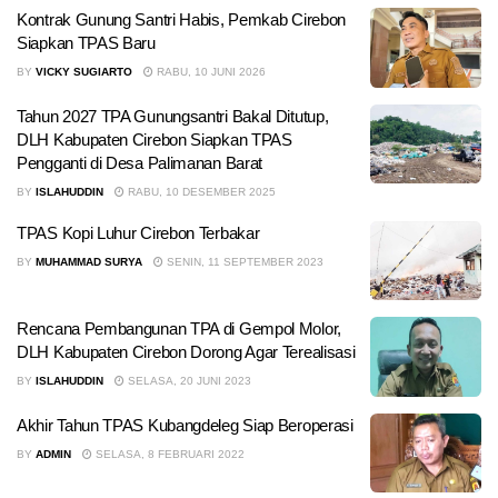
Kontrak Gunung Santri Habis, Pemkab Cirebon
Siapkan TPAS Baru
BY
VICKY SUGIARTO
RABU, 10 JUNI 2026
Tahun 2027 TPA Gunungsantri Bakal Ditutup,
DLH Kabupaten Cirebon Siapkan TPAS
Pengganti di Desa Palimanan Barat
BY
ISLAHUDDIN
RABU, 10 DESEMBER 2025
TPAS Kopi Luhur Cirebon Terbakar
BY
MUHAMMAD SURYA
SENIN, 11 SEPTEMBER 2023
Rencana Pembangunan TPA di Gempol Molor,
DLH Kabupaten Cirebon Dorong Agar Terealisasi
BY
ISLAHUDDIN
SELASA, 20 JUNI 2023
Akhir Tahun TPAS Kubangdeleg Siap Beroperasi
BY
ADMIN
SELASA, 8 FEBRUARI 2022