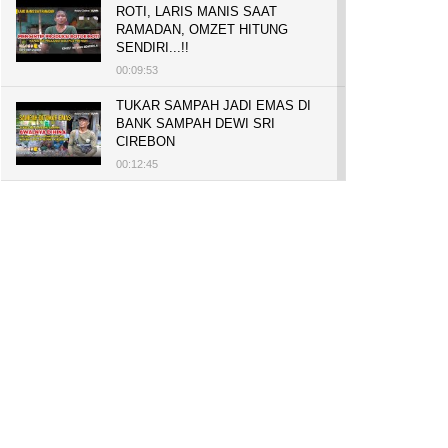
ROTI, LARIS MANIS SAAT
RAMADAN, OMZET HITUNG
SENDIRI...!!
00:09:53
TUKAR SAMPAH JADI EMAS DI
BANK SAMPAH DEWI SRI
CIREBON
00:12:45
PELUANG USAHA, BUKA TOKO
BAKO TINGWEK, MODAL AWAL
700 RIBU, BISA BELI RUMAH
700 JUTA DAN UMROH
00:14:51
Tanam Mangrove untuk Cegah
Abrasi, Penghasilan Meningkat
hingga Rp.1 Milar dan Jadi Desa
Wisata
00:08:44
HASILKAN PUNDI-PUNDI
RUPIAH, NIAT AWAL