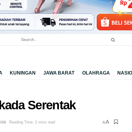
A
KUNINGAN
JAWA BARAT
OLAHRAGA
NASI
kada Serentak
A
itik
Reading Time: 2 mins read
A