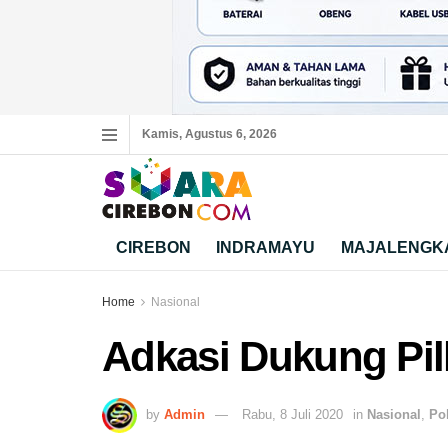
Kamis, Agustus 6, 2026
CIREBON
INDRAMAYU
MAJALENGK
Home
Nasional
Adkasi Dukung Pil
by
Admin
Rabu, 8 Juli 2020
in
Nasional
,
Pol