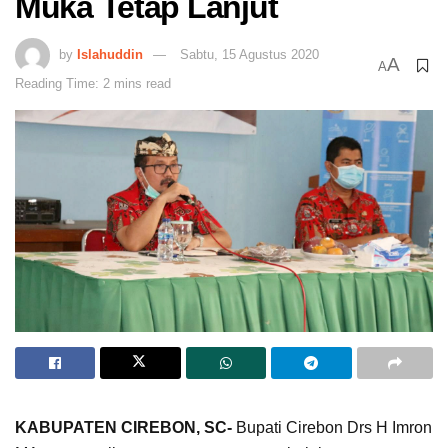
Muka Tetap Lanjut
by
Islahuddin
Sabtu, 15 Agustus 2020
A
A
Reading Time: 2 mins read
KABUPATEN CIREBON, SC-
Bupati Cirebon Drs H Imron