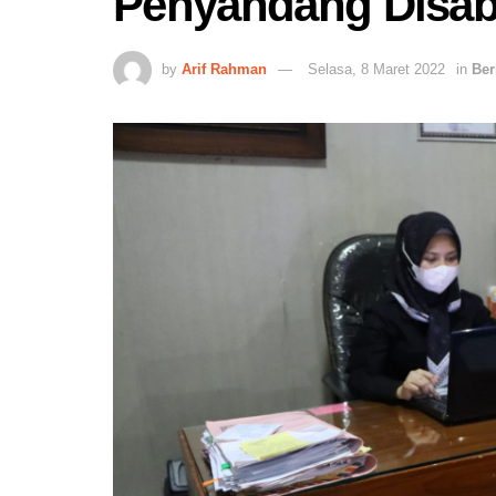
Penyandang Disabi
by
Arif Rahman
Selasa, 8 Maret 2022
in
Ber