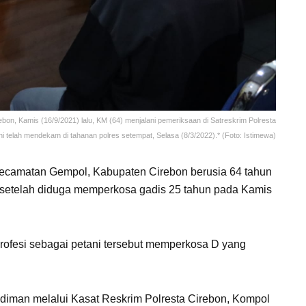
n, Kamis (16/9/2021) lalu, KM (64) menjalani pemeriksaan di Satreskrim Polresta
ni telah mendekam di tahanan polres setempat, Selasa (8/3/2022).* (Foto: Istimewa)
ecamatan Gempol, Kabupaten Cirebon berusia 64 tahun
i setelah diduga memperkosa gadis 25 tahun pada Kamis
profesi sebagai petani tersebut memperkosa D yang
udiman melalui Kasat Reskrim Polresta Cirebon, Kompol