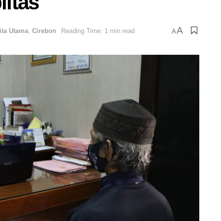
ltas
A
ita Utama
,
Cirebon
Reading Time: 1 min read
A