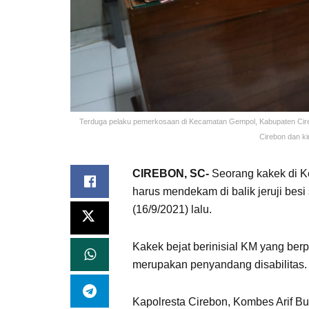
Terduga pelaku pemerkosaan di Kecamatan Gempol, Kabupaten Cirebo
Cirebon dan ki
CIREBON, SC-
Seorang kakek di K
harus mendekam di balik jeruji bes
(16/9/2021) lalu.
Kakek bejat berinisial KM yang ber
merupakan penyandang disabilitas.
Kapolresta Cirebon, Kombes Arif B