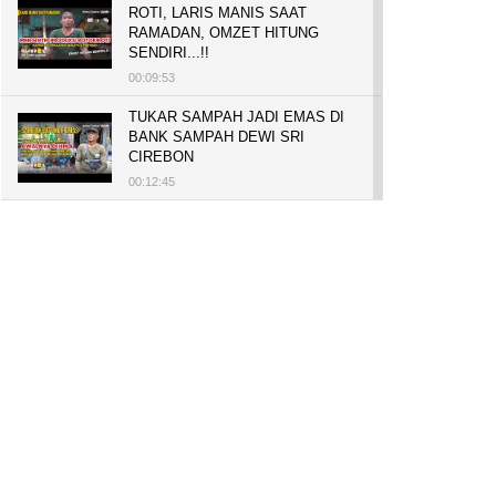
ROTI, LARIS MANIS SAAT
RAMADAN, OMZET HITUNG
SENDIRI...!!
00:09:53
TUKAR SAMPAH JADI EMAS DI
BANK SAMPAH DEWI SRI
CIREBON
00:12:45
PELUANG USAHA, BUKA TOKO
BAKO TINGWEK, MODAL AWAL
700 RIBU, BISA BELI RUMAH
700 JUTA DAN UMROH
00:14:51
Tanam Mangrove untuk Cegah
Abrasi, Penghasilan Meningkat
hingga Rp.1 Milar dan Jadi Desa
Wisata
00:08:44
HASILKAN PUNDI-PUNDI
RUPIAH, NIAT AWAL