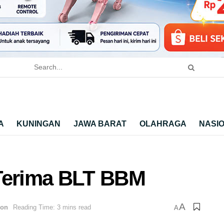
A
KUNINGAN
JAWA BARAT
OLAHRAGA
NASI
 Terima BLT BBM
A
bon
Reading Time: 3 mins read
A