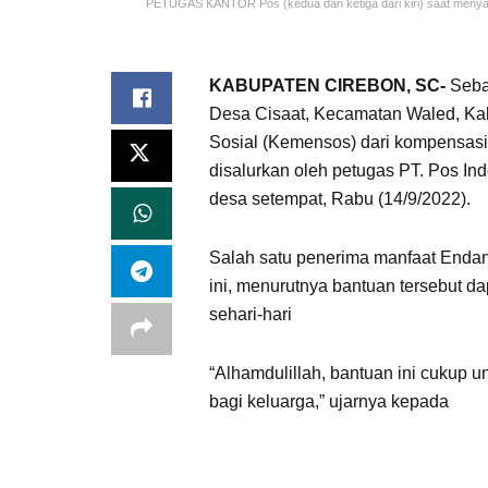
PETUGAS KANTOR Pos (kedua dan ketiga dari kiri) saat menya
KABUPATEN CIREBON, SC-
Seba
Desa Cisaat, Kecamatan Waled, Ka
Sosial (Kemensos) dari kompensas
disalurkan oleh petugas PT. Pos Ind
desa setempat, Rabu (14/9/2022).
Salah satu penerima manfaat Endan
ini, menurutnya bantuan tersebut 
sehari-hari
“Alhamdulillah, bantuan ini cukup
bagi keluarga,” ujarnya kepada
Sua