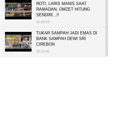
ROTI, LARIS MANIS SAAT
RAMADAN, OMZET HITUNG
SENDIRI...!!
00:09:53
TUKAR SAMPAH JADI EMAS DI
BANK SAMPAH DEWI SRI
CIREBON
00:12:45
PELUANG USAHA, BUKA TOKO
BAKO TINGWEK, MODAL AWAL
700 RIBU, BISA BELI RUMAH
700 JUTA DAN UMROH
00:14:51
Tanam Mangrove untuk Cegah
Abrasi, Penghasilan Meningkat
hingga Rp.1 Milar dan Jadi Desa
Wisata
00:08:44
HASILKAN PUNDI-PUNDI
RUPIAH, NIAT AWAL