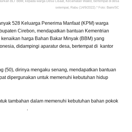
lurkan BLT BBM, kepada warga Desa Cisaat, Kecamatan Waled, bertempat di desa
setempat, Rabu (14/9/2022).* Foto: Baim/SC
nyak 528 Keluarga Penerima Manfaat (KPM) warga
bupaten Cirebon, mendapatkan bantuan Kementrian
i kenaikan harga Bahan Bakar Minyak (BBM) yang
onesia, didampingi aparatur desa, bertempat di kantor
g (50), dirinya mengaku senang, mendapatkan bantuan
dapat dipergunakan untuk memenuhi kebutuhan hidup
 untuk tambahan dalam memenuhi kebutuhan bahan pokok
ra Cirebon
.