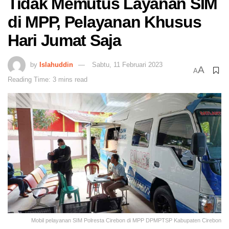
Tidak Memutus Layanan SIM
di MPP, Pelayanan Khusus
Hari Jumat Saja
by
Islahuddin
Sabtu, 11 Februari 2023
A
A
Reading Time: 3 mins read
Mobil pelayanan SIM Polresta Cirebon di MPP DPMPTSP Kabupaten Cirebon