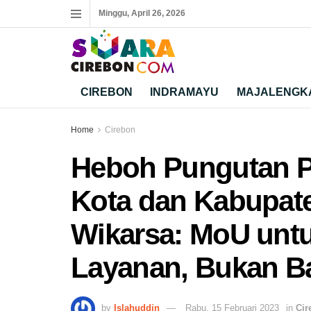
Minggu, April 26, 2026
CIREBON
INDRAMAYU
MAJALENGK
Home
Cirebon
Heboh Pungutan P
Kota dan Kabupate
Wikarsa: MoU untu
Layanan, Bukan Ba
by
Islahuddin
Rabu, 15 Februari 2023
in
Cir