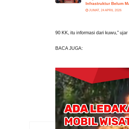
Infrastruktur Belum M
JUMAT, 24 APRIL 2026
90 KK, itu informasi dari kuwu,” uja
BACA JUGA:
Dapil di Kabupaten
Bawaslu Petakan Pengawasan
1
2
3
Tags:
Batas Wilayah
Cirebon
De
Kecamatan Kedawung
Kedawung
Pemkab Cirebon
Pemkot Cirebon