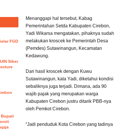
ebon Tak Sepakat, DLH Diminta Cari Hukuman Lain
Menanggapi hal tersebut, Kabag
Pemerintahan Setda Kabupaten Cirebon,
Yadi Wikarsa mengatakan, pihaknya sudah
melakukan kroscek ke Pemerintah Desa
elar FGD
(Pemdes) Sutawinangun, Kecamatan
Kedawung.
UIN Siber
Lecture
Dari hasil kroscek dengan Kuwu
Sutawinangun, kata Yadi, diketahui kondisi
sebaliknya juga terjadi. Dimana, ada 90
irebon
wajib pajak yang merupakan warga
Kabupaten Cirebon justru ditarik PBB-nya
oleh Pemkot Cirebon.
 Bupati
oroti
“Jadi penduduk Kota Cirebon yang tadinya
ngga