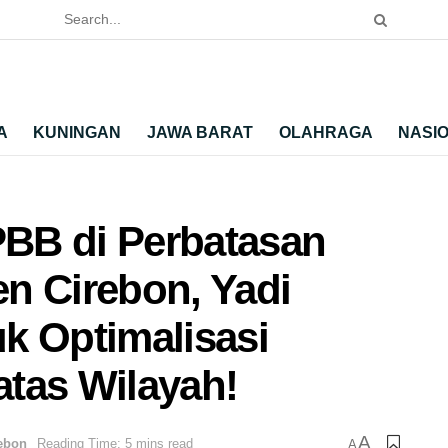
A
KUNINGAN
JAWA BARAT
OLAHRAGA
NASI
BB di Perbatasan
n Cirebon, Yadi
k Optimalisasi
tas Wilayah!
A
ebon
Reading Time: 5 mins read
A