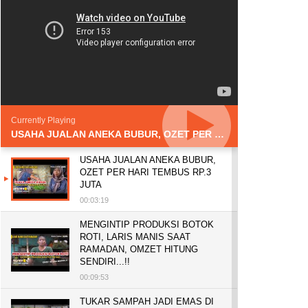
Currently Playing
USAHA JUALAN ANEKA BUBUR, OZET PER HARI TEMBUS RP.3 JUTA
USAHA JUALAN ANEKA BUBUR,
OZET PER HARI TEMBUS RP.3
JUTA
00:03:19
MENGINTIP PRODUKSI BOTOK
ROTI, LARIS MANIS SAAT
RAMADAN, OMZET HITUNG
SENDIRI...!!
00:09:53
TUKAR SAMPAH JADI EMAS DI