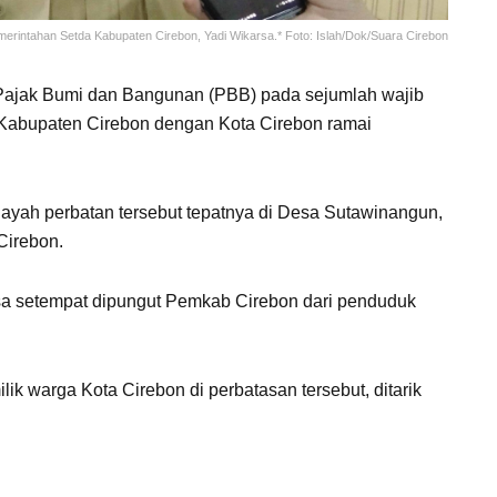
erintahan Setda Kabupaten Cirebon, Yadi Wikarsa.* Foto: Islah/Dok/Suara Cirebon
ajak Bumi dan Bangunan (PBB) pada sejumlah wajib
a Kabupaten Cirebon dengan Kota Cirebon ramai
ayah perbatan tersebut tepatnya di Desa Sutawinangun,
irebon.
esa setempat dipungut Pemkab Cirebon dari penduduk
ik warga Kota Cirebon di perbatasan tersebut, ditarik
enahanan Siltap Kuwu dan Perangkat Bakal Dapat