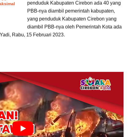
penduduk Kabupaten Cirebon ada 40 yang
aksimal
PBB-nya diambil pemerintah kabupaten,
yang penduduk Kabupaten Cirebon yang
diambil PBB-nya oleh Pemerintah Kota ada
r Yadi, Rabu, 15 Februari 2023.
 Cirebon Tak Berubah, Tapi Jumlah Kursi Berubah,
PAGE 1 OF 3
sa Sutawinangun
Kabupaten Cirebon
Kota Cirebon
Pajak Bumi dan Bangunan
PBB
Perbatasan
Yadi Wikarsa