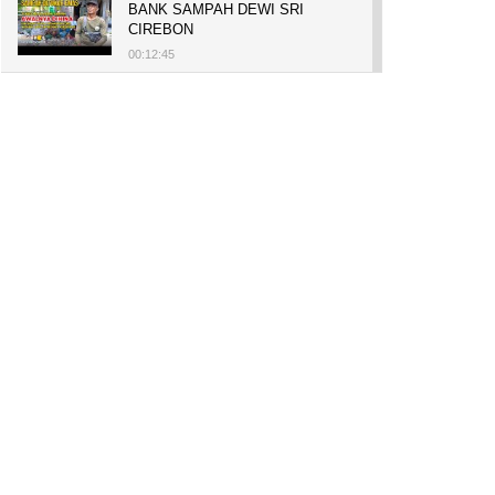
BANK SAMPAH DEWI SRI
CIREBON
00:12:45
PELUANG USAHA, BUKA TOKO
BAKO TINGWEK, MODAL AWAL
700 RIBU, BISA BELI RUMAH
700 JUTA DAN UMROH
00:14:51
Tanam Mangrove untuk Cegah
Abrasi, Penghasilan Meningkat
hingga Rp.1 Milar dan Jadi Desa
Wisata
00:08:44
HASILKAN PUNDI-PUNDI
RUPIAH, NIAT AWAL
LESTARIKAN BUDAYA CIREBON
00:07:00
AWALNYA COBA-COBA, KINI
SUKSES TANAM SORGUM 2
HEKTAR DI LAHAN KURANG