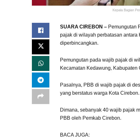
Kepala Bagian Pem
SUARA CIREBON –
Pemungutan P
pajak di wilayah perbatasan antar
diperbincangkan.
Pemungutan pada wajib pajak di wil
Kecamatan Kedawung, Kabupaten C
Pasalnya, PBB di wajib pajak di d
yang berstatus warga Kota Cirebon.
Dimana, sebanyak 40 wajib pajak mil
PBB oleh Pemkab Cirebon.
BACA JUGA:
Soal TPS, Sanksi P