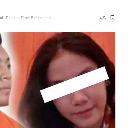
A
al
Reading Time: 5 mins read
A