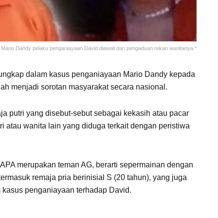
Mario Dandy pelaku penganiayaan David diawali dari pengaduan rekan wanitanya.*
erungkap dalam kasus penganiayaan Mario Dandy kepada
ah menjadi sorotan masyarakat secara nasional.
aja putri yang disebut-sebut sebagai kekasih atau pacar
i atau wanita lain yang diduga terkait dengan peristiwa
n). APA merupakan teman AG, berarti sepermainan dengan
rmasuk remaja pria berinisial S (20 tahun), yang juga
m kasus penganiayaan terhadap David.