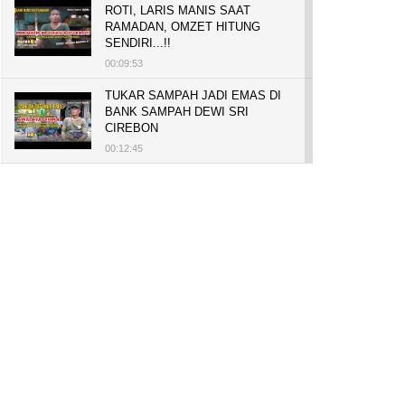
ROTI, LARIS MANIS SAAT
RAMADAN, OMZET HITUNG
SENDIRI...!!
00:09:53
TUKAR SAMPAH JADI EMAS DI
BANK SAMPAH DEWI SRI
CIREBON
00:12:45
PELUANG USAHA, BUKA TOKO
BAKO TINGWEK, MODAL AWAL
700 RIBU, BISA BELI RUMAH
700 JUTA DAN UMROH
00:14:51
Tanam Mangrove untuk Cegah
Abrasi, Penghasilan Meningkat
hingga Rp.1 Milar dan Jadi Desa
Wisata
00:08:44
HASILKAN PUNDI-PUNDI
RUPIAH, NIAT AWAL