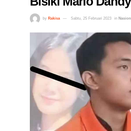
Bisiki Mario Dandy
by
Rakisa
Sabtu, 25 Februari 2023
in
Nasion