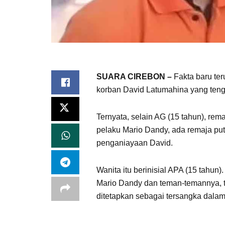
SUARA CIREBON –
Fakta baru t
korban David Latumahina yang teng
Ternyata, selain AG (15 tahun), rem
pelaku Mario Dandy, ada remaja putr
penganiayaan David.
Wanita itu berinisial APA (15 tahu
Mario Dandy dan teman-temannya, te
ditetapkan sebagai tersangka dala