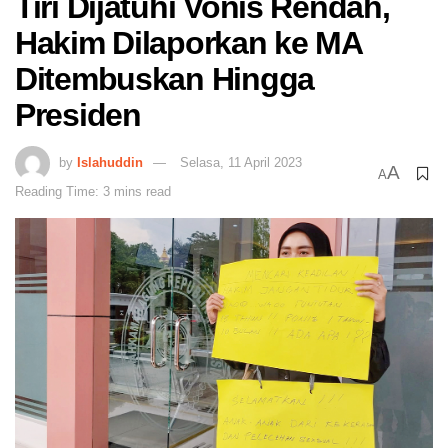
Tiri Dijatuhi Vonis Rendah,
Hakim Dilaporkan ke MA
Ditembuskan Hingga
Presiden
by
Islahuddin
Selasa, 11 April 2023
A
A
Reading Time: 3 mins read