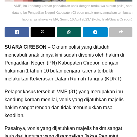
VMP, ibu kandung korban pencabulan anak dengan terdakwa oknum polisi, saat
datang ke Pengadilan Negeri Kabupaten Cirebon untuk menyampaikan tembusan
laporan pihaknya ke MA, Senin, 10 April 2023.* (Foto: Islah/Suara Cirebon)
SUARA CIREBON –
Oknum polisi yang dituduh
mencabuli anak tirinya kini sudah divonis oleh hakim di
Pengadilan Negeri (PN) Kabupaten Cirebon dengan
hukuman 1 tahun 10 bulan penjara karena terbukti
melakukan Kekerasan Dalam Rumah Tangga (KDRT).
Pelapor kasus tersebut, VMP (31) yang merupakan ibu
kandung korban menilai, vonis yang dijatuhkan majelis
hakim sangat rendah dan tidak menunjukkan rasa
keadilan.
Pasalnya, vonis yang dijatuhkan majelis hakim sangat
jauh dari tuntutan yang disampaikan Jaksa Penuntut