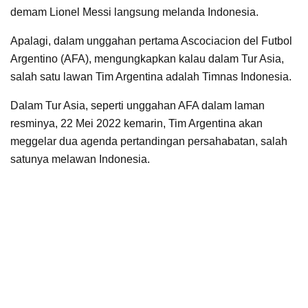
demam Lionel Messi langsung melanda Indonesia.
Apalagi, dalam unggahan pertama Ascociacion del Futbol
Argentino (AFA), mengungkapkan kalau dalam Tur Asia,
salah satu lawan Tim Argentina adalah Timnas Indonesia.
Dalam Tur Asia, seperti unggahan AFA dalam laman
resminya, 22 Mei 2022 kemarin, Tim Argentina akan
meggelar dua agenda pertandingan persahabatan, salah
satunya melawan Indonesia.