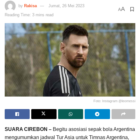
by
Rakisa
Jumat, 26 Mei 2023
A
A
Reading Time: 3 mins read
Foto: Instagram @leomessi
SUARA CIREBON –
Begitu asosiasi sepak bola Argentina
mengumumkan jadwal Tur Asia untuk Timnas Argentina,