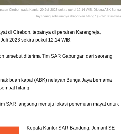
upaten Cirebon pada Kamis, 20 Juli 2023 sekira pukul 12.14 WIB. Diduga ABK Bunga
Jaya yang sebelumnya dilaporkan hilang.* (Foto: Istimewa)
t di Cirebon, tepatnya di perairan Karangreja,
uli 2023 sekira pukul 12.14 WIB.
on tersebut diterima Tim SAR Gabungan dari seorang
anak buah kapal (ABK) nelayan Bunga Jaya bernama
sempat hilang.
 Tim SAR langsung menuju lokasi penemuan mayat untuk
Kepala Kantor SAR Bandung, Jumaril SE