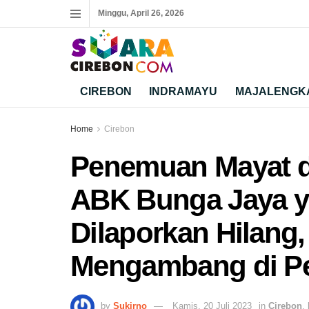
Minggu, April 26, 2026
CIREBON
INDRAMAYU
MAJALENGK
Home
Cirebon
Penemuan Mayat d
ABK Bunga Jaya 
Dilaporkan Hilang
Mengambang di Pe
by
Sukirno
Kamis, 20 Juli 2023
in
Cirebon
,