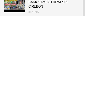
BANK SAMPAH DEWI SRI
CIREBON
00:12:45
PELUANG USAHA, BUKA TOKO
BAKO TINGWEK, MODAL AWAL
700 RIBU, BISA BELI RUMAH
700 JUTA DAN UMROH
00:14:51
Tanam Mangrove untuk Cegah
Abrasi, Penghasilan Meningkat
hingga Rp.1 Milar dan Jadi Desa
Wisata
00:08:44
HASILKAN PUNDI-PUNDI
RUPIAH, NIAT AWAL
LESTARIKAN BUDAYA CIREBON
00:07:00
AWALNYA COBA-COBA, KINI
SUKSES TANAM SORGUM 2
HEKTAR DI LAHAN KURANG