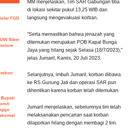
MM menjelaskan, Tim SAR Gabungan tiba
di lokasi sekitar pukul 13.25 WIB dan
langsung mengevakuasi korban.
elar FGD
“Serta memastikan bahwa jenazah yang
UIN Siber
ditemukan merupakan POB Kapal Bunga
Lecture
Jaya yang hilang sejak Selasa (18/7/2023),”
jelas Jumaril, Kamis, 20 Juli 2023.
irebon
Selanjutnya, imbuh Jumaril, korban dibawa
ke RS Gunung Jati dan operasi SAR pun
dihentikan karena korban telah ditemukan.
 Bupati
oroti
Jumaril menjelaskan, sebelumnya tim telah
ngga
melaksanakan pencarian saat korban
aksimal
dilaporkan hilang dengan membagi 2 tim.