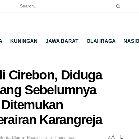
A
KUNINGAN
JAWA BARAT
OLAHRAGA
NASI
i Cirebon, Diduga
yang Sebelumnya
, Ditemukan
rairan Karangreja
A
Berita Utama
Reading Time: 2 mins read
A