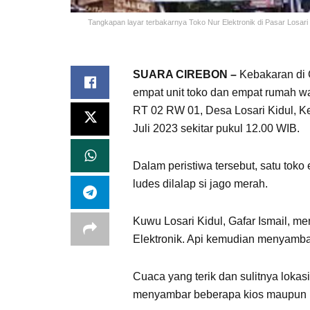
Tangkapan layar terbakarnya Toko Nur Elektronik di Pasar Losar
SUARA CIREBON –
Kebakaran di C
empat unit toko dan empat rumah wa
RT 02 RW 01, Desa Losari Kidul, Ke
Juli 2023 sekitar pukul 12.00 WIB.
Dalam peristiwa tersebut, satu toko
ludes dilalap si jago merah.
Kuwu Losari Kidul, Gafar Ismail, me
Elektronik. Api kemudian menyambar 
Cuaca yang terik dan sulitnya lok
menyambar beberapa kios maupun rum