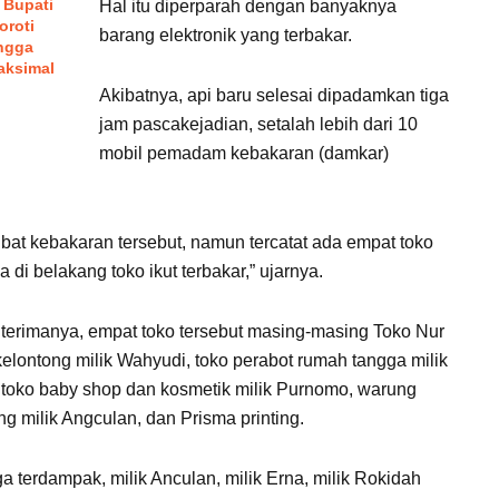
 Bupati
Hal itu diperparah dengan banyaknya
oroti
barang elektronik yang terbakar.
ngga
aksimal
Akibatnya, api baru selesai dipadamkan tiga
jam pascakejadian, setalah lebih dari 10
mobil pemadam kebakaran (damkar)
kibat kebakaran tersebut, namun tercatat ada empat toko
i belakang toko ikut terbakar,” ujarnya.
iterimanya, empat toko tersebut masing-masing Toko Nur
 kelontong milik Wahyudi, toko perabot rumah tangga milik
, toko baby shop dan kosmetik milik Purnomo, warung
ng milik Angculan, dan Prisma printing.
a terdampak, milik Anculan, milik Erna, milik Rokidah