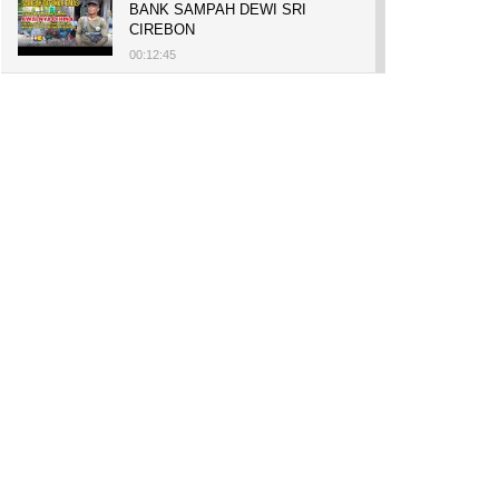
BANK SAMPAH DEWI SRI
CIREBON
00:12:45
PELUANG USAHA, BUKA TOKO
BAKO TINGWEK, MODAL AWAL
700 RIBU, BISA BELI RUMAH
700 JUTA DAN UMROH
00:14:51
Tanam Mangrove untuk Cegah
Abrasi, Penghasilan Meningkat
hingga Rp.1 Milar dan Jadi Desa
Wisata
00:08:44
HASILKAN PUNDI-PUNDI
RUPIAH, NIAT AWAL
LESTARIKAN BUDAYA CIREBON
00:07:00
AWALNYA COBA-COBA, KINI
SUKSES TANAM SORGUM 2
HEKTAR DI LAHAN KURANG