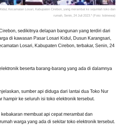
i Kidul, Kecamatan Losari, Kabupaten Cirebon, yang merambat ke sejumlah toko dan
rumah, Senin, 24 Juli 2023.* (Foto: Istimewa)
irebon, sedikitnya delapan bangunan yang terdiri dari
rga di kawasan Pasar Losari Kidul, Dusun Karangsari,
camatan Losari, Kabupaten Cirebon, terbakar, Senin, 24
 elektronik beserta barang-barang yang ada di dalamnya
njelaskan, sumber api diduga dari lantai dua Toko Nur
hampir ke seluruh isi toko elektronik tersebut.
asi kebakaran membuat api cepat merambat dan
ah warga yang ada di sekitar toko elektronik tersebut.