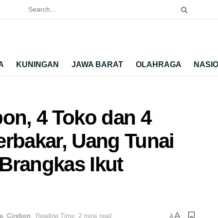
A
KUNINGAN
JAWA BARAT
OLAHRAGA
NASI
bon, 4 Toko dan 4
erbakar, Uang Tunai
Brangkas Ikut
A
a
,
Cirebon
Reading Time: 2 mins read
A