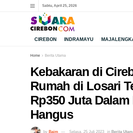
Sabtu, April 25, 2026
CIREBON
INDRAMAYU
MAJALENGK
Home
Berita Utama
Kebakaran di Cire
Rumah di Losari T
Rp350 Juta Dalam 
Hangus
by
Baim
Selasa, 25 Juli 2023
in
Berita Utam