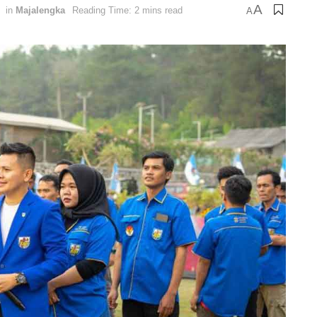
A
in
Majalengka
Reading Time: 2 mins read
A