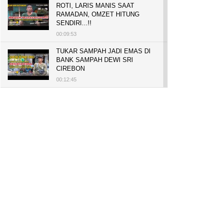
ROTI, LARIS MANIS SAAT
RAMADAN, OMZET HITUNG
SENDIRI...!!
00:09:53
TUKAR SAMPAH JADI EMAS DI
BANK SAMPAH DEWI SRI
CIREBON
00:12:45
PELUANG USAHA, BUKA TOKO
BAKO TINGWEK, MODAL AWAL
700 RIBU, BISA BELI RUMAH
700 JUTA DAN UMROH
00:14:51
Tanam Mangrove untuk Cegah
Abrasi, Penghasilan Meningkat
hingga Rp.1 Milar dan Jadi Desa
Wisata
00:08:44
HASILKAN PUNDI-PUNDI
RUPIAH, NIAT AWAL