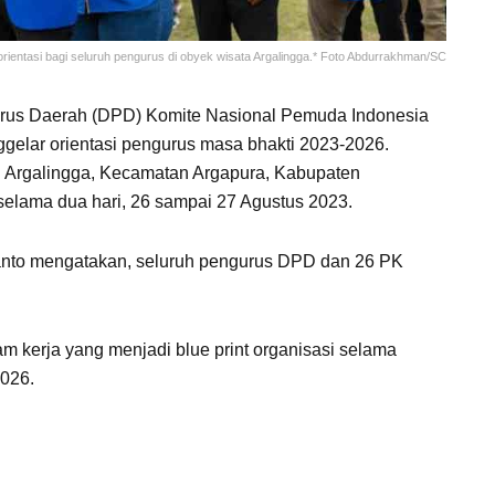
ientasi bagi seluruh pengurus di obyek wisata Argalingga.* Foto Abdurrakhman/SC
us Daerah (DPD) Komite Nasional Pemuda Indonesia
elar orientasi pengurus masa bhakti 2023-2026.
a Argalingga, Kecamatan Argapura, Kabupaten
selama dua hari, 26 sampai 27 Agustus 2023.
anto mengatakan, seluruh pengurus DPD dan 26 PK
m kerja yang menjadi blue print organisasi selama
026.