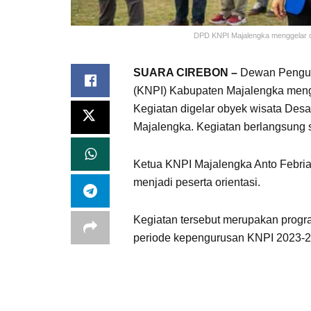
DPD KNPI Majalengka menggelar or
SUARA CIREBON –
Dewan Pengur
(KNPI) Kabupaten Majalengka mengg
Kegiatan digelar obyek wisata Des
Majalengka. Kegiatan berlangsung 
Ketua KNPI Majalengka Anto Febri
menjadi peserta orientasi.
Kegiatan tersebut merupakan progra
periode kepengurusan KNPI 2023-2