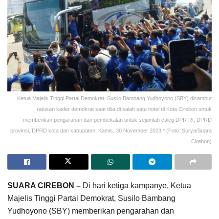
Ketua Majelis Tinggi Partai Demokrat, Susilo Bambang Yudhoyono (SBY) disambut
ratusan kader demokrat saat tiba di salah satu hotel di Kota Cirebon untuk
memberikan pengarahan dan pembekalan untuk sejumlah caleg DPR RI, DPRD
provinsi, DPRD kota dan kabupaten, Kamis, 30 November 2023.* (Foto: Surya/Suara
Cirebon)
SUARA CIREBON –
Di hari ketiga kampanye, Ketua
Majelis Tinggi Partai Demokrat, Susilo Bambang
Yudhoyono (SBY) memberikan pengarahan dan