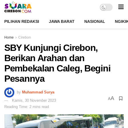
PILIHAN REDAKSI
JAWA BARAT
NASIONAL
NGIKI
Home
Cirebon
SBY Kunjungi Cirebon,
Berikan Arahan dan
Pembekalan Caleg, Begini
Pesannya
by
Muhammad Surya
A
A
Kamis, 30 November 2023
Reading Time: 2 mins read