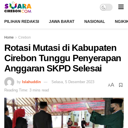
PILIHAN REDAKSI
JAWA BARAT
NASIONAL
NGIKI
Home
Cirebon
Rotasi Mutasi di Kabupaten
Cirebon Tunggu Penyerapan
Anggaran SKPD Selesai
by
Islahuddin
Selasa, 5 Desember 2023
A
A
Reading Time: 3 mins read