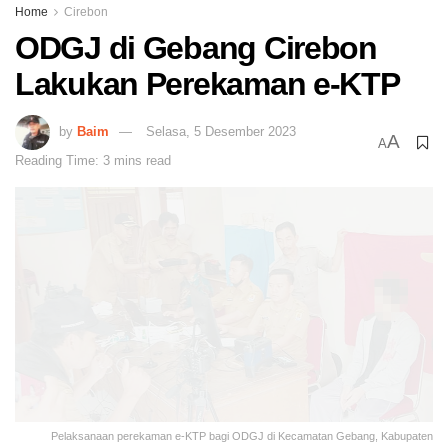
Home
Cirebon
ODGJ di Gebang Cirebon
Lakukan Perekaman e-KTP
by
Baim
Selasa, 5 Desember 2023
A
A
Reading Time: 3 mins read
Pelaksanaan perekaman e-KTP bagi ODGJ di Kecamatan Gebang, Kabupaten