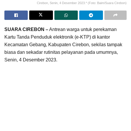
Cirebon, Senin, 4 Desember 2023.* (Foto: Baim/Suara Cirebon)
SUARA CIREBON –
Antrean warga untuk perekaman
Kartu Tanda Penduduk elektronik (e-KTP) di kantor
Kecamatan Gebang, Kabupaten Cirebon, sekilas tampak
biasa dan sekadar rutinitas pelayanan pada umumnya,
Senin, 4 Desember 2023.
Namun siapa sangka, 13 orang dari puluhan warga yang
tengah antre perekaman data e-KTP itu ternyata
merupakan Orang Dalam Gangguan Jiwa (ODGJ). Para
ODGJ itu tengah melakukan perekaman data untuk
pencetakan e-KTP, agar mereka memiliki identitas
kependudukan resmi yang menjadi hak setiap Warga
Negara Indonesia.
Kegiatan tersebut diinisiasi oleh Forum Komunikasi Warga