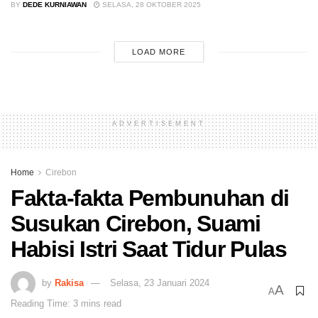
BY
DEDE KURNIAWAN
SELASA, 28 OKTOBER 2025
LOAD MORE
ADVERTISEMENT
Home
Cirebon
Fakta-fakta Pembunuhan di
Susukan Cirebon, Suami
Habisi Istri Saat Tidur Pulas
by
Rakisa
Selasa, 23 Januari 2024
A
A
Reading Time: 3 mins read