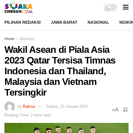
PILIHAN REDAKSI
JAWA BARAT
NASIONAL
NGIKI
Home
Olahraga
Wakil Asean di Piala Asia
2023 Qatar Tersisa Timnas
Indonesia dan Thailand,
Malaysia dan Vietnam
Tersingkir
by
Rakisa
Selasa, 23 Januari 2024
A
A
Reading Time: 2 mins read