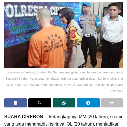
Kapolresta Cirebon, Kombes Pol Sumarni menginterogasi tersangka pembunuhan di
Susukan Cirebon yang tega menghabisi istrinya saat tertidur dalam konferensi pers di
aula Pesat Gatra Mako Polres setempat, Senin, 22 Januari 2024.* (Foto: Islah/Suara
Cirebon)
SUARA CIREBON –
Tertangkapnya MM (20 tahun), suami
yang tega menghabisi istrinya, OL (20 tahun), menjadikan