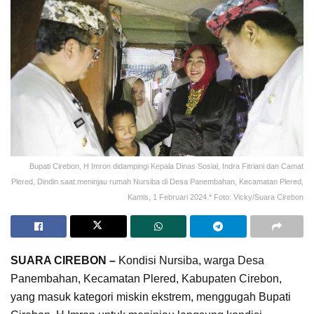
Bupati Cirebon, H Imron didampingi Kepala Dinas Sosial, Indra Fitriani dan Camat
Plered, Dindin saat meninjau rumah Nursiba di Desa Panembahan, Kecamatan Plered,
Kamis, 1 Februari 2024.* Foto: Vicky/Suara Cirebon
SUARA CIREBON –
Kondisi Nursiba, warga Desa
Panembahan, Kecamatan Plered, Kabupaten Cirebon,
yang masuk kategori miskin ekstrem, menggugah Bupati