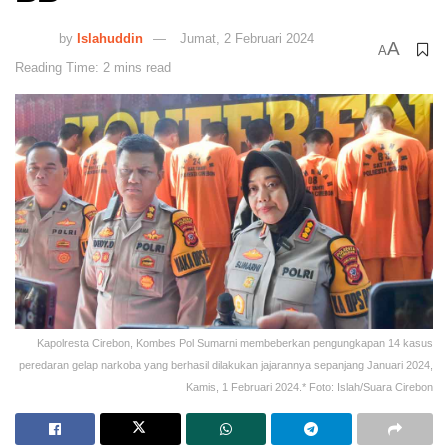
by
Islahuddin
Jumat, 2 Februari 2024
A
A
Reading Time: 2 mins read
Kapolresta Cirebon, Kombes Pol Sumarni membeberkan pengungkapan 14 kasus
peredaran gelap narkoba yang berhasil dilakukan jajarannya sepanjang Januari 2024,
Kamis, 1 Februari 2024.* Foto: Islah/Suara Cirebon