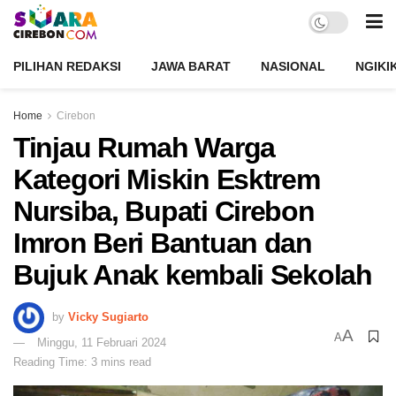
PILIHAN REDAKSI
JAWA BARAT
NASIONAL
NGIKI
Home
Cirebon
Tinjau Rumah Warga
Kategori Miskin Esktrem
Nursiba, Bupati Cirebon
Imron Beri Bantuan dan
Bujuk Anak kembali Sekolah
by
Vicky Sugiarto
A
A
Minggu, 11 Februari 2024
Reading Time: 3 mins read