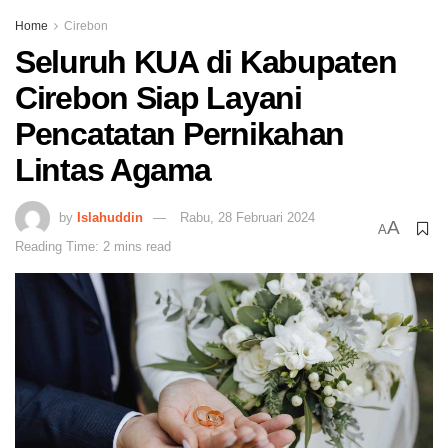
Home
Cirebon
Seluruh KUA di Kabupaten
Cirebon Siap Layani
Pencatatan Pernikahan
Lintas Agama
by
Islahuddin
Rabu, 28 Februari 2024
A
A
Reading Time: 2 mins read