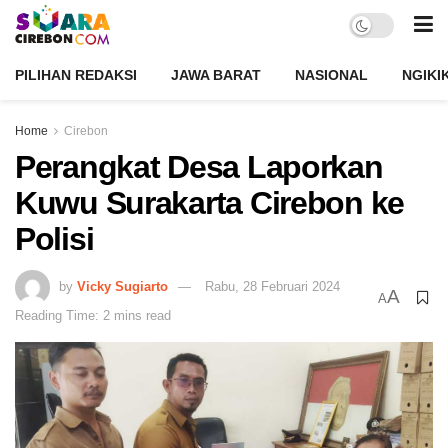
PILIHAN REDAKSI
JAWA BARAT
NASIONAL
NGIKI
Home
Cirebon
Perangkat Desa Laporkan
Kuwu Surakarta Cirebon ke
Polisi
by
Vicky Sugiarto
Rabu, 28 Februari 2024
A
A
Reading Time: 2 mins read