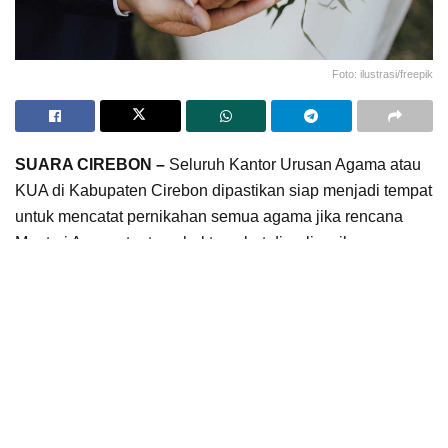
Foto: ilustrasi/freepik
SUARA CIREBON –
Seluruh Kantor Urusan Agama atau
KUA di Kabupaten Cirebon dipastikan siap menjadi tempat
untuk mencatat pernikahan semua agama jika rencana
Menteri Agama tentang hal tersebut direalisasikan.
Kepala Kementerian Agama (Kemenag) Kabupaten
Cirebon, H Saefudin Jazuli mengatakan, kesiapan
pihaknya menyambut wacana tersebut didasari jumlah
penghulu di wilayah kerja Kemenag Kabupaten Cirebon
yang cukup banyak.
“Dari sisi Sumber Daya Manusia (SDM) kita sudah siap,