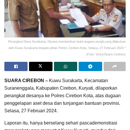
Perangkat Desa Surakarta, Diyana memberikan bukti dugaan pungli yang dilakukan
oleh Kuwu Surakarta kepada pihak Polres Cirebon Kota, Selasa, 27 Februari 2024.*
(Foto: Vicky/Suara Cirebon)
SUARA CIREBON
–
Kuwu Surakarta, Kecamatan
Suranenggala, Kabupaten Cirebon, Kuryati, dilaporkan
perangkat desanya ke Polres Cirebon Kota, atas dugaan
penggelapan aset desa dan tunjangan bantuan provinsi,
Selasa, 27 Februari 2024.
Laporan itu, hanya berselang sehari pascademonstrasi