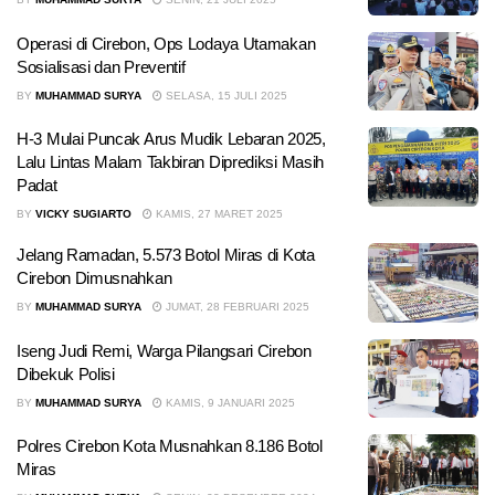
Operasi di Cirebon, Ops Lodaya Utamakan
Sosialisasi dan Preventif
BY
MUHAMMAD SURYA
SELASA, 15 JULI 2025
H-3 Mulai Puncak Arus Mudik Lebaran 2025,
Lalu Lintas Malam Takbiran Diprediksi Masih
Padat
BY
VICKY SUGIARTO
KAMIS, 27 MARET 2025
Jelang Ramadan, 5.573 Botol Miras di Kota
Cirebon Dimusnahkan
BY
MUHAMMAD SURYA
JUMAT, 28 FEBRUARI 2025
Iseng Judi Remi, Warga Pilangsari Cirebon
Dibekuk Polisi
BY
MUHAMMAD SURYA
KAMIS, 9 JANUARI 2025
Polres Cirebon Kota Musnahkan 8.186 Botol
Miras