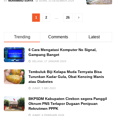
BY
MUHAMMAD SURYA
SENIN, 23 DESEMBER 2024
1
2
…
26
Trending
Comments
Latest
6 Cara Mengatasi Komputer No Signal,
Gampang Banget
SELASA, 17 JANUARI 2023
Tembuluk Biji Kelapa Muda Ternyata Bisa
Turunkan Kadar Gula, Obat Kencing Manis
atau Diabetes
JUMAT, 5 MEI 2023
BKPSDM Kabupaten Cirebon segera Panggil
Oknum PNS Terlapor Dugaan Penipuan
Rekrutmen PPPK
JUMAT, 6 FEBRUARI 2026