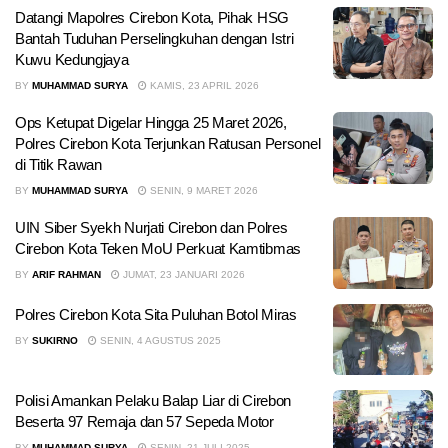
Datangi Mapolres Cirebon Kota, Pihak HSG
Bantah Tuduhan Perselingkuhan dengan Istri
Kuwu Kedungjaya
BY
MUHAMMAD SURYA
KAMIS, 23 APRIL 2026
Ops Ketupat Digelar Hingga 25 Maret 2026,
Polres Cirebon Kota Terjunkan Ratusan Personel
di Titik Rawan
BY
MUHAMMAD SURYA
SENIN, 9 MARET 2026
UIN Siber Syekh Nurjati Cirebon dan Polres
Cirebon Kota Teken MoU Perkuat Kamtibmas
BY
ARIF RAHMAN
JUMAT, 23 JANUARI 2026
Polres Cirebon Kota Sita Puluhan Botol Miras
BY
SUKIRNO
SENIN, 4 AGUSTUS 2025
Polisi Amankan Pelaku Balap Liar di Cirebon
Beserta 97 Remaja dan 57 Sepeda Motor
BY
MUHAMMAD SURYA
SENIN, 21 JULI 2025