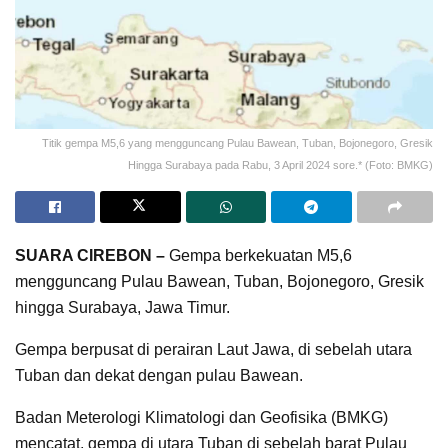
Titik gempa M5,6 yang mengguncang Pulau Bawean, Tuban, Bojonegoro, Gresik
Hingga Surabaya pada Rabu, 3 April 2024 sore.* (Foto: BMKG)
SUARA CIREBON –
Gempa berkekuatan M5,6
mengguncang Pulau Bawean, Tuban, Bojonegoro, Gresik
hingga Surabaya, Jawa Timur.
Gempa berpusat di perairan Laut Jawa, di sebelah utara
Tuban dan dekat dengan pulau Bawean.
Badan Meterologi Klimatologi dan Geofisika (BMKG)
mencatat, gempa di utara Tuban di sebelah barat Pulau