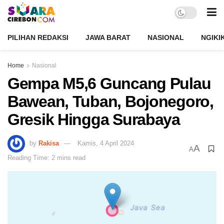
PILIHAN REDAKSI
JAWA BARAT
NASIONAL
NGIKI
Home
Nasional
Gempa M5,6 Guncang Pulau
Bawean, Tuban, Bojonegoro,
Gresik Hingga Surabaya
by
Rakisa
Kamis, 4 April 2024
A
A
Reading Time: 2 mins read