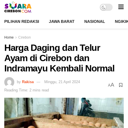
PILIHAN REDAKSI
JAWA BARAT
NASIONAL
NGIKI
Home
Cirebon
Harga Daging dan Telur
Ayam di Cirebon dan
Indramayu Kembali Normal
by
Rakisa
Minggu, 21 April 2024
A
A
Reading Time: 2 mins read