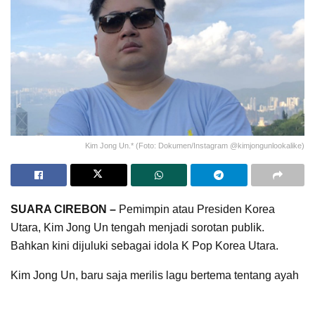
Kim Jong Un.* (Foto: Dokumen/Instagram @kimjongunlookalike)
SUARA CIREBON –
Pemimpin atau Presiden Korea
Utara, Kim Jong Un tengah menjadi sorotan publik.
Bahkan kini dijuluki sebagai idola K Pop Korea Utara.
Kim Jong Un, baru saja merilis lagu bertema tentang ayah
yang bersahabat. Lagu pemimpin Korea Utara itu berjudul
“Friendly Father”. Lagu ini liriknya berisi pujian untuk