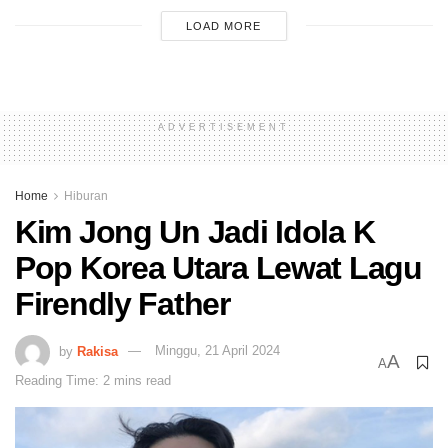
LOAD MORE
ADVERTISEMENT
Home
Hiburan
Kim Jong Un Jadi Idola K
Pop Korea Utara Lewat Lagu
Firendly Father
by
Rakisa
Minggu, 21 April 2024
A
A
Reading Time: 2 mins read