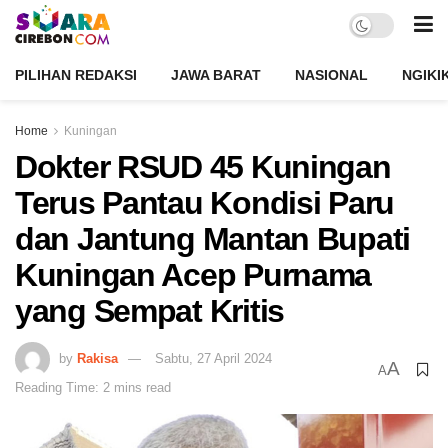
PILIHAN REDAKSI
JAWA BARAT
NASIONAL
NGIKI
Home
Kuningan
Dokter RSUD 45 Kuningan
Terus Pantau Kondisi Paru
dan Jantung Mantan Bupati
Kuningan Acep Purnama
yang Sempat Kritis
by
Rakisa
Sabtu, 27 April 2024
A
A
Reading Time: 2 mins read