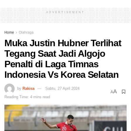
ADVERTISEMENT
Home
Olahraga
Muka Justin Hubner Terlihat
Tegang Saat Jadi Algojo
Penalti di Laga Timnas
Indonesia Vs Korea Selatan
by
Rakisa
Sabtu, 27 April 2024
A
A
Reading Time: 4 mins read