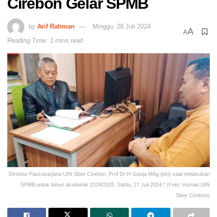
Cirebon Gelar SPMB
by
Arif Rahman
Minggu, 28 Juli 2024
A
A
Reading Time: 2 mins read
Direktur Pascasarjana UIN Siber Cirebon, Prof Dr H Suteja MAg (kiri) saat melakukan
SPMB untuk tahun akademik 2024/2025, Sabtu, 27 Juli 2024.* (Foto: Humas UIN
Siber Cirebon)