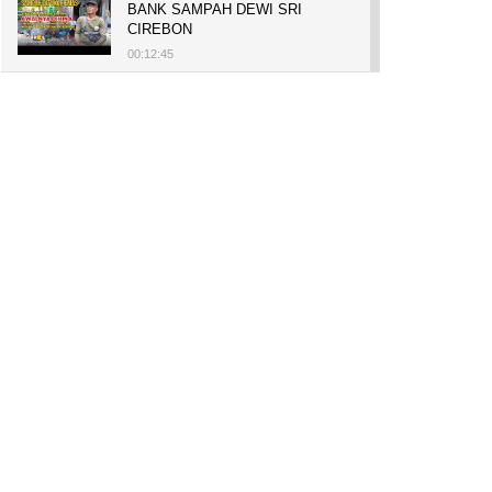
BANK SAMPAH DEWI SRI
CIREBON
00:12:45
PELUANG USAHA, BUKA TOKO
BAKO TINGWEK, MODAL AWAL
700 RIBU, BISA BELI RUMAH
700 JUTA DAN UMROH
00:14:51
Tanam Mangrove untuk Cegah
Abrasi, Penghasilan Meningkat
hingga Rp.1 Milar dan Jadi Desa
Wisata
00:08:44
HASILKAN PUNDI-PUNDI
RUPIAH, NIAT AWAL
LESTARIKAN BUDAYA CIREBON
00:07:00
AWALNYA COBA-COBA, KINI
SUKSES TANAM SORGUM 2
HEKTAR DI LAHAN KURANG