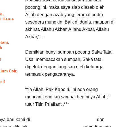
pocong ini, maka saya siap diazab oleh
a,
Allah dengan azab yang teramat pedih
i Harus
sesegera mungkin. Baik di dunia, maupun di
akhirat. Allahu Akbar, Allahu Akbar, Allahu
Akbar,”…
tani,
uh
Demikian bunyi sumpah pocong Saka Tatal.
Usai membacakan sumpah, Saka tatal
5
dipeluk dengan tangisan oleh keluarga
lum Cair,
termasuk pengacaranya.
sil
“Ya Allah, Pak Kapolri, ini ada orang
mencari keadilan sampai begini ya Allah,”
tutur Titin Prialianti.***
nya dari kami di
Google News Suara Cirebon
dan
cara klik link
Suara Cirebon Update
, kemudian join.