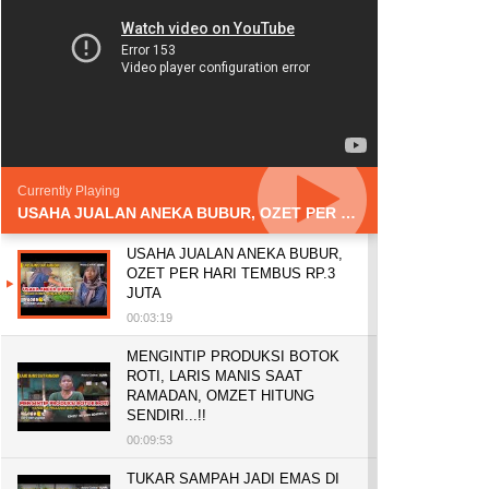
Currently Playing
USAHA JUALAN ANEKA BUBUR, OZET PER HARI TEMBUS RP.3 JUTA
USAHA JUALAN ANEKA BUBUR,
OZET PER HARI TEMBUS RP.3
JUTA
00:03:19
MENGINTIP PRODUKSI BOTOK
ROTI, LARIS MANIS SAAT
RAMADAN, OMZET HITUNG
SENDIRI...!!
00:09:53
TUKAR SAMPAH JADI EMAS DI