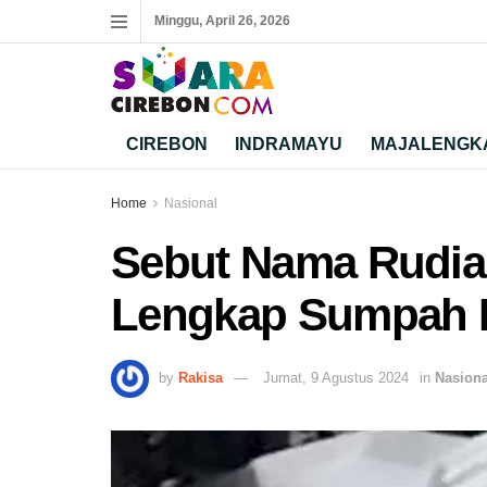
Minggu, April 26, 2026
CIREBON
INDRAMAYU
MAJALENGK
Home
Nasional
Sebut Nama Rudian
Lengkap Sumpah P
by
Rakisa
Jumat, 9 Agustus 2024
in
Nasiona