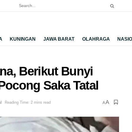
A
KUNINGAN
JAWA BARAT
OLAHRAGA
NASI
a, Berikut Bunyi
ocong Saka Tatal
A
l
Reading Time: 2 mins read
A