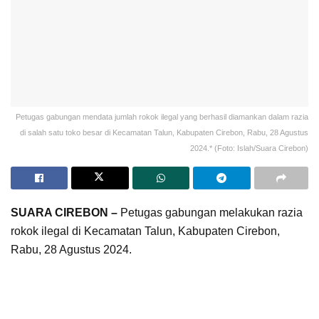
Petugas gabungan mendata jumlah rokok ilegal yang berhasil diamankan dalam razia
di salah satu toko besar di Kecamatan Talun, Kabupaten Cirebon, Rabu, 28 Agustus
2024.* (Foto: Islah/Suara Cirebon)
SUARA CIREBON –
Petugas gabungan melakukan razia
rokok ilegal di Kecamatan Talun, Kabupaten Cirebon,
Rabu, 28 Agustus 2024.
Operasi pemberantasan rokok ilegal tersebut menyasar
toko besar di Desa Cirebon Girang. Dari toko tersebut,
petugas menyita ratusan ribu batang rokok ilegal dari 55