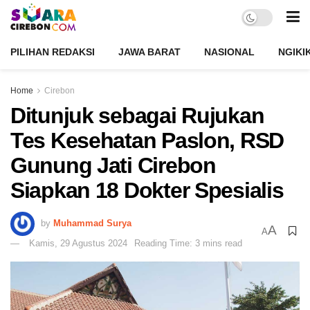
PILIHAN REDAKSI
JAWA BARAT
NASIONAL
NGIKI
Home
Cirebon
Ditunjuk sebagai Rujukan
Tes Kesehatan Paslon, RSD
Gunung Jati Cirebon
Siapkan 18 Dokter Spesialis
by
Muhammad Surya
A
A
Kamis, 29 Agustus 2024
Reading Time: 3 mins read