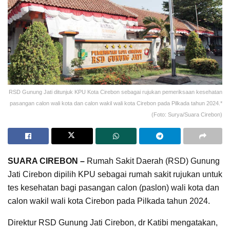
RSD Gunung Jati ditunjuk KPU Kota Cirebon sebagai rujukan pemeriksaan kesehatan
pasangan calon wali kota dan calon wakil wali kota Cirebon pada Pilkada tahun 2024.*
(Foto: Surya/Suara Cirebon)
SUARA CIREBON –
Rumah Sakit Daerah (RSD) Gunung
Jati Cirebon dipilih KPU sebagai rumah sakit rujukan untuk
tes kesehatan bagi pasangan calon (paslon) wali kota dan
calon wakil wali kota Cirebon pada Pilkada tahun 2024.
Direktur RSD Gunung Jati Cirebon, dr Katibi mengatakan,