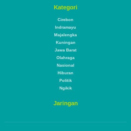
by
Dede Kurniawan
A
A
Kamis, 5 Desember 2024
Reading Time: 2 mins read
Ketua Bawaslu Kabupaten Cirebon, Sadarudin Parapat bicara terkait pilkada serentak
2024 kepada awak media, Rabu, 4 Desember 2024.* (Foto: Dede Kurniawan/Suara
Cirebon)