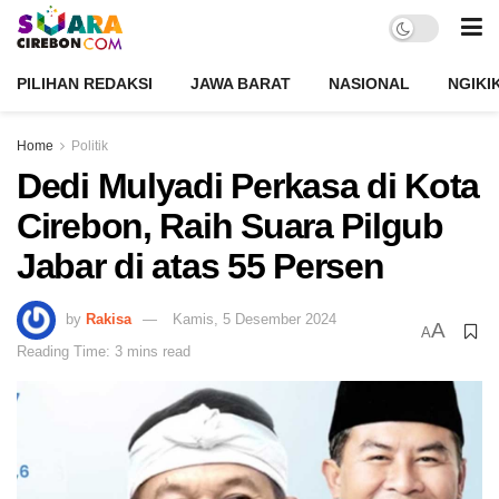
PILIHAN REDAKSI
JAWA BARAT
NASIONAL
NGIKI
Home
Politik
Dedi Mulyadi Perkasa di Kota
Cirebon, Raih Suara Pilgub
Jabar di atas 55 Persen
by
Rakisa
Kamis, 5 Desember 2024
A
A
Reading Time: 3 mins read