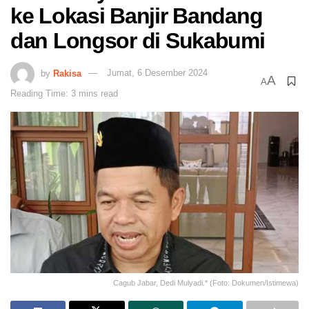
ke Lokasi Banjir Bandang
dan Longsor di Sukabumi
by
Rakisa
Jumat, 6 Desember 2024
A
A
Reading Time: 3 mins read
Cagub Jabar, Dedi Mulyadi.* (Foto: Dokumen/Istimewa)