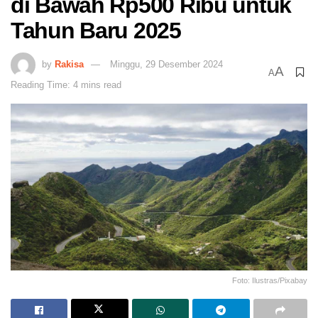
di Bawah Rp500 Ribu untuk
Tahun Baru 2025
by
Rakisa
Minggu, 29 Desember 2024
A
A
Reading Time: 4 mins read
Foto: Ilustras/Pixabay