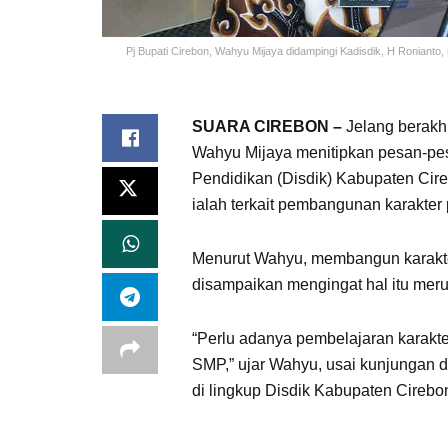
Pj Bupati Cirebon, Wahyu Mijaya didampingi Kadisdik, H Ronianto, 
SUARA CIREBON –
Jelang berakhi
Wahyu Mijaya menitipkan pesan-pes
Pendidikan (Disdik) Kabupaten Cir
ialah terkait pembangunan karakter 
Menurut Wahyu, membangun karakte
disampaikan mengingat hal itu meru
“Perlu adanya pembelajaran karakter
SMP,” ujar Wahyu, usai kunjungan d
di lingkup Disdik Kabupaten Cirebo