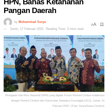
HPN, Bahas Ketahanan
Pangan Daerah
by
Muhammad Surya
A
A
Senin, 17 Februari 2025
Reading Time: 3 mins read
Peringatan Hari Pers Nasional (HPN) yang digelar Forum Pemred Cirebon kolaborasi
dengan Pemkot Cirebon dan Universitas Swadaya Gunungjati (UGJ), Jumat, 14
Februari 2025.* (Foto: Surya/Suara Cirebon)