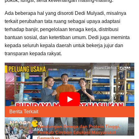
pokok, fungsi, serta kewenangan masing-masing.
Ada beberapa hal yang disoroti Dedi Mulyadi, misalnya
terkait perubahan tata ruang sebagai upaya adaptasi
terhadap banjir, pengelolaan tenaga kerja, distribusi
bantuan sosial, dan ketertiban umum. Dedi juga meminta
kepada seluruh kepala daerah untuk bekerja jujur dan
transparan kepada rakyat.
“Setiap pembangunan, termasuk perbaikan jalan dan
penyediaan air bersih, harus dijelaskan secara terbuka
kepada masyarakat, termasuk sumber anggarannya,”
tegas Dedi Mulyadi.
Berita Terkait
Kandungan Omega dan Protein Tinggi,
Pemkab Cirebon Edukasi Masyarakat
Gemarikan