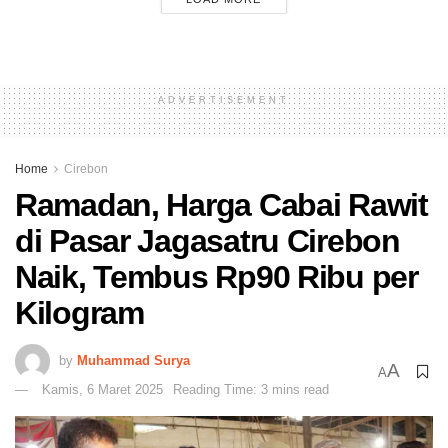
ADVERTISEMENT
Home
Cirebon
Ramadan, Harga Cabai Rawit
di Pasar Jagasatru Cirebon
Naik, Tembus Rp90 Ribu per
Kilogram
by
Muhammad Surya
A
A
Kamis, 6 Maret 2025
Reading Time: 3 mins read