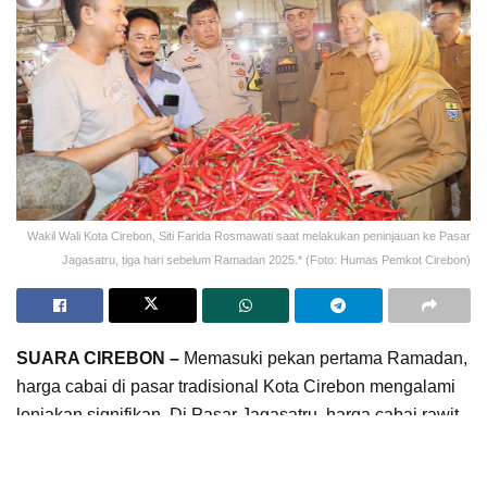
Wakil Wali Kota Cirebon, Siti Farida Rosmawati saat melakukan peninjauan ke Pasar
Jagasatru, tiga hari sebelum Ramadan 2025.* (Foto: Humas Pemkot Cirebon)
SUARA CIREBON –
Memasuki pekan pertama Ramadan,
harga cabai di pasar tradisional Kota Cirebon mengalami
lonjakan signifikan. Di Pasar Jagasatru, harga cabai rawit
yang sebelumnya Rp70.000 per kilogram kini mencapai
Rp90.000 per kilogram atau naik sebesar Rp20.000 per