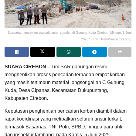
Suasana mencekam pascalongsor susulan di Gunung Kuda Cirebon, Minggu, 1 Juni
2025.* (Foto: Islah/Suara Cirebon)
SUARA CIREBON –
Tim SAR gabungan resmi
menghentikan proses pencarian terhadap empat korban
yang masih tertimbun material longsor galian C Gunung
Kuda, Desa Cipanas, Kecamatan Dukupuntang,
Kabupaten Cirebon.
Keputusan penghentian pencarian korban diambil dalam
rapat koordinasi yang melibatkan seluruh unsur terkait,
termasuk Basarnas, TNI, Polri, BPBD, hingga para ahli
dan inspektur tambang, pada Kamis, 5 Juni 2025.