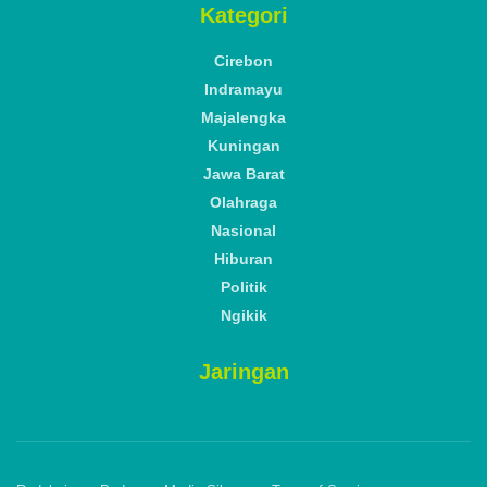
by
Vicky Sugiarto
Selasa, 10 Juni 2025
A
A
Reading Time: 2 mins read
Kepala DLH Kabupaten Cirebon, Iwan Ridwan turun langsung pada aksi bersih-bersih
sampah dalam peringatan Hari Lingkungan Hidup Sedunia, Kamis, 5 Juni 2025.* (Foto:
Vicky/Suara Cirebon)
SUARA CIREBON –
Dinas Lingkungan Hidup (DLH)