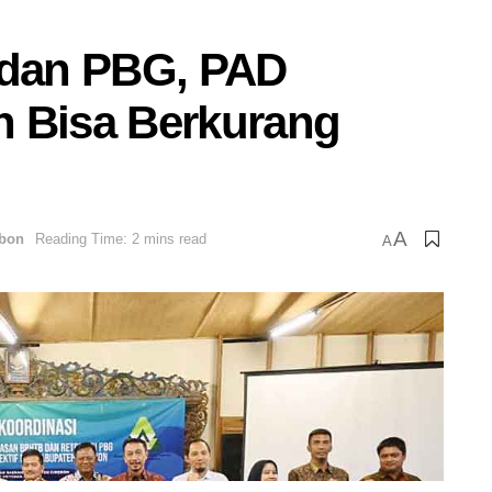
dan PBG, PAD
n Bisa Berkurang
A
ebon
Reading Time: 2 mins read
A