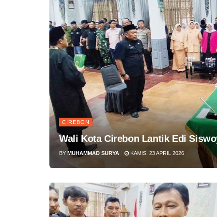
CIREBON
Wali Kota Cirebon Lantik Edi Siswo
BY
MUHAMMAD SURYA
KAMIS, 23 APRIL 2026