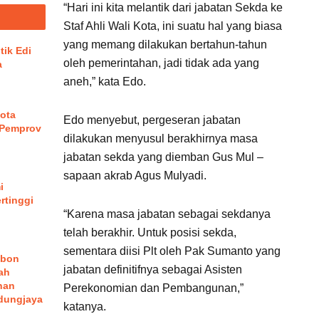
“Hari ini kita melantik dari jabatan Sekda ke
Staf Ahli Wali Kota, ini suatu hal yang biasa
yang memang dilakukan bertahun-tahun
tik Edi
oleh pemerintahan, jadi tidak ada yang
a
aneh,” kata Edo.
ota
Edo menyebut, pergeseran jabatan
 Pemprov
dilakukan menyusul berakhirnya masa
jabatan sekda yang diemban Gus Mul –
sapaan akrab Agus Mulyadi.
i
rtinggi
“Karena masa jabatan sebagai sekdanya
telah berakhir. Untuk posisi sekda,
sementara diisi Plt oleh Pak Sumanto yang
ebon
jabatan definitifnya sebagai Asisten
ah
han
Perekonomian dan Pembangunan,”
dungjaya
katanya.