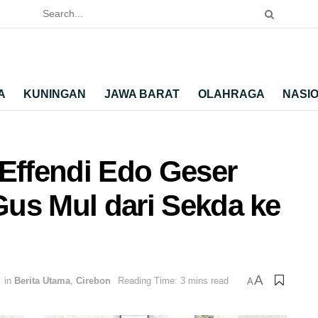
A
KUNINGAN
JAWA BARAT
OLAHRAGA
NASI
 Effendi Edo Geser
 Gus Mul dari Sekda ke
A
in
Berita Utama
,
Cirebon
Reading Time: 3 mins read
A