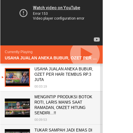
Currently Playing
USAHA JUALAN ANEKA BUBUR, OZET PER HARI TEMBUS RP.3 JUTA
USAHA JUALAN ANEKA BUBUR,
OZET PER HARI TEMBUS RP.3
JUTA
00:03:19
MENGINTIP PRODUKSI BOTOK
ROTI, LARIS MANIS SAAT
RAMADAN, OMZET HITUNG
SENDIRI...!!
00:09:53
TUKAR SAMPAH JADI EMAS DI