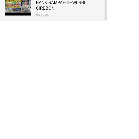
BANK SAMPAH DEWI SRI
CIREBON
00:12:45
PELUANG USAHA, BUKA TOKO
BAKO TINGWEK, MODAL AWAL
700 RIBU, BISA BELI RUMAH
700 JUTA DAN UMROH
00:14:51
Tanam Mangrove untuk Cegah
Abrasi, Penghasilan Meningkat
hingga Rp.1 Milar dan Jadi Desa
Wisata
00:08:44
HASILKAN PUNDI-PUNDI
RUPIAH, NIAT AWAL
LESTARIKAN BUDAYA CIREBON
00:07:00
AWALNYA COBA-COBA, KINI
SUKSES TANAM SORGUM 2
HEKTAR DI LAHAN KURANG