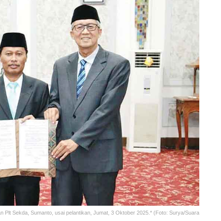
an Plt Sekda, Sumanto, usai pelantikan, Jumat, 3 Oktober 2025.* (Foto: Surya/Suara