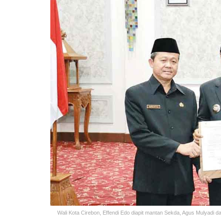
Wali Kota Cirebon, Effendi Edo diapit mantan Sekda, Agus Mulyadi d