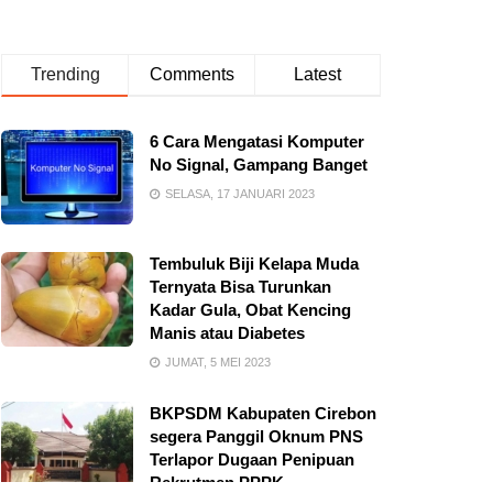
Trending
Comments
Latest
6 Cara Mengatasi Komputer
No Signal, Gampang Banget
SELASA, 17 JANUARI 2023
Tembuluk Biji Kelapa Muda
Ternyata Bisa Turunkan
Kadar Gula, Obat Kencing
Manis atau Diabetes
JUMAT, 5 MEI 2023
BKPSDM Kabupaten Cirebon
segera Panggil Oknum PNS
Terlapor Dugaan Penipuan
Rekrutmen PPPK