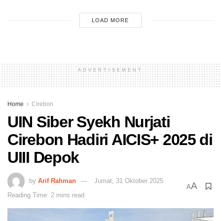
LOAD MORE
ADVERTISEMENT
Home
Cirebon
UIN Siber Syekh Nurjati
Cirebon Hadiri AICIS+ 2025 di
UIII Depok
by
Arif Rahman
Jumat, 31 Oktober 2025
A
A
Reading Time: 2 mins read