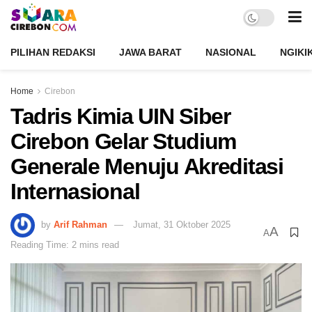
PILIHAN REDAKSI
JAWA BARAT
NASIONAL
NGIKI
Home
Cirebon
Tadris Kimia UIN Siber
Cirebon Gelar Studium
Generale Menuju Akreditasi
Internasional
by
Arif Rahman
Jumat, 31 Oktober 2025
A
A
Reading Time: 2 mins read