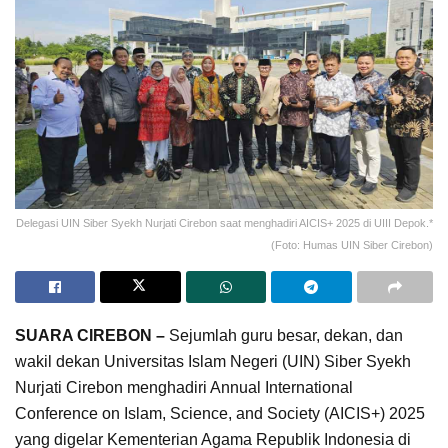
Delegasi UIN Siber Syekh Nurjati Cirebon saat menghadiri AICIS+ 2025 di UIII Depok.*
(Foto: Humas UIN Siber Cirebon)
SUARA CIREBON –
Sejumlah guru besar, dekan, dan
wakil dekan Universitas Islam Negeri (UIN) Siber Syekh
Nurjati Cirebon menghadiri Annual International
Conference on Islam, Science, and Society (AICIS+) 2025
yang digelar Kementerian Agama Republik Indonesia di