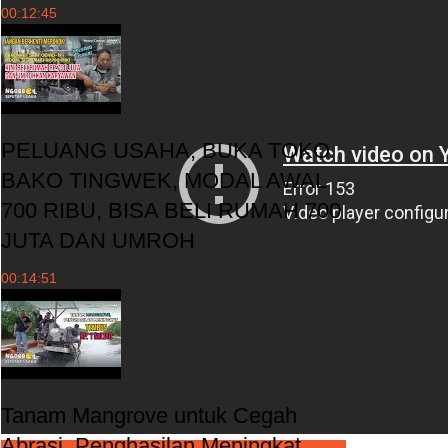
00:12:45
PELUANG USAHA, BUKA TOKO
BAKO TINGWEK, MODAL AWAL
700 RIBU, BISA BELI RUMAH 700
JUTA DAN UMROH
00:14:51
Tanam Mangrove untuk Cegah
Abrasi, Penghasilan Meningkat