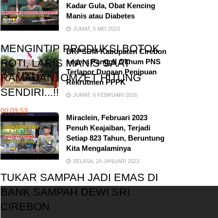
Kadar Gula, Obat Kencing
Manis atau Diabetes
JUMAT, 5 MEI 2023
MENGINTIP PRODUKSI BOTOK
BKPSDM Kabupaten Cirebon
ROTI, LARIS MANIS SAAT
segera Panggil Oknum PNS
Terlapor Dugaan Penipuan
RAMADAN, OMZET HITUNG
Rekrutmen PPPK
SENDIRI...!!
JUMAT, 6 FEBRUARI 2026
00:09:53
Miraclein, Februari 2023
Penuh Keajaiban, Terjadi
Setiap 823 Tahun, Beruntung
Kita Mengalaminya
SELASA, 24 JANUARI 2023
TUKAR SAMPAH JADI EMAS DI
BANK SAMPAH DEWI SRI
CIREBON