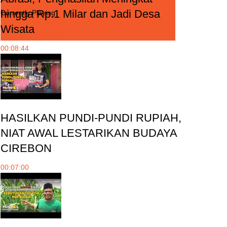
hingga Rp.1 Milar dan Jadi Desa
Currently Playing
USAHA JUALAN ANEKA BUBUR, OZET PER HARI
Wisata
TEMBUS RP.3 JUTA
00:08:44
HASILKAN PUNDI-PUNDI RUPIAH,
NIAT AWAL LESTARIKAN BUDAYA
CIREBON
00:07:00