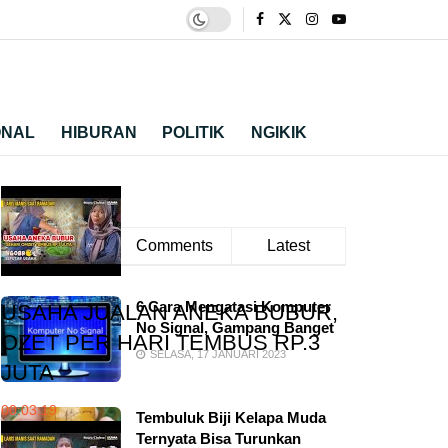
ONAL
HIBURAN
POLITIK
NGIKIK
Trending
Comments
Latest
6 Cara Mengatasi Komputer
USAHA JUALAN ANEKA BUBUR,
No Signal, Gampang Banget
OZET PER HARI TEMBUS RP.3
SELASA, 17 JANUARI 2023
JUTA
00:03:19
Tembuluk Biji Kelapa Muda
Ternyata Bisa Turunkan