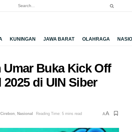
A
KUNINGAN
JAWA BARAT
OLAHRAGA
NASI
 Umar Buka Kick Off
 2025 di UIN Siber
A
Cirebon
,
Nasional
Reading Time: 5 mins read
A