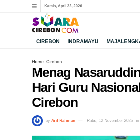
Kamis, April 23, 2026
CIREBON
INDRAMAYU
MAJALENGK
Home
Cirebon
Menag Nasaruddin
Hari Guru Nasional
Cirebon
by
Arif Rahman
Rabu, 12 November 2025
in