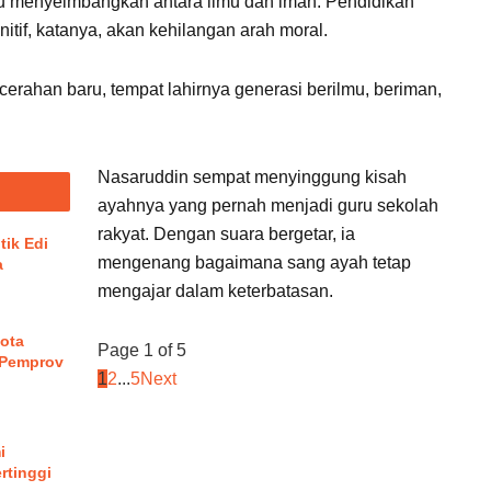
rlu menyeimbangkan antara ilmu dan iman. Pendidikan
tif, katanya, akan kehilangan arah moral.
erahan baru, tempat lahirnya generasi berilmu, beriman,
Nasaruddin sempat menyinggung kisah
ayahnya yang pernah menjadi guru sekolah
rakyat. Dengan suara bergetar, ia
tik Edi
mengenang bagaimana sang ayah tetap
a
mengajar dalam keterbatasan.
ota
Page 1 of 5
 Pemprov
1
2
...
5
Next
i
rtinggi