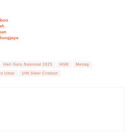
ebon
ah
han
dungjaya
Hari Guru Nasional 2025
HGN
Menag
in Umar
UIN Siber Cirebon