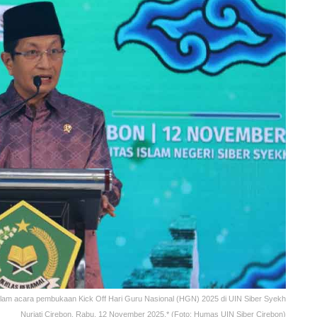
am acara pembukaan Kick Off Hari Guru Nasional (HGN) 2025 di UIN Siber Syekh
Nurjati Cirebon, Rabu, 12 November 2025.* (Foto: Humas UIN Siber Cirebon)