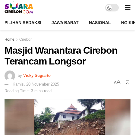
PILIHAN REDAKSI
JAWA BARAT
NASIONAL
NGIKI
Home
Cirebon
Masjid Wanantara Cirebon
Terancam Longsor
by
Vicky Sugiarto
A
A
Kamis, 20 November 2025
Reading Time: 3 mins read