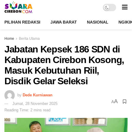
PILIHAN REDAKSI
JAWA BARAT
NASIONAL
NGIKI
Home
Berita Utama
Jabatan Kepsek 186 SDN di
Kabupaten Cirebon Kosong,
Masuk Kebutuhan Riil,
Disdik Gelar Seleksi
by
Dede Kurniawan
A
A
Jumat, 28 November 2025
Reading Time: 2 mins read