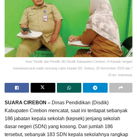
Kasi Tendik dan Pendik SD Disdik Kabupaten Cirebon, H Kanadi, tengah
mewawancarai salah seorang calon kepala SD, Selasa, 25 November 2025 lalu.*
(Foto: Istimewa)
SUARA CIREBON –
Dinas Pendidikan (Disdik)
Kabupaten Cirebon mencatat, saat ini terdapat sebanyak
186 jabatan kepala sekolah (kepsek) jenjang sekolah
dasar negeri (SDN) yang kosong. Dari jumlah 186
tersebut, sebanyak 183 SDN kepala sekolahnya rangkap