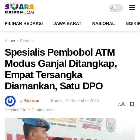
PILIHAN REDAKSI
JAWA BARAT
NASIONAL
NGIKI
Home
Cirebon
Spesialis Pembobol ATM
Modus Ganjal Ditangkap,
Empat Tersangka
Diamankan, Satu DPO
by
Sukirno
Kamis, 11 Desember 2025
A
A
Reading Time: 2 mins read