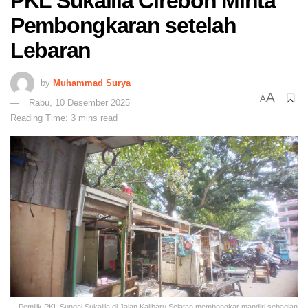
PKL Sukalila Cirebon Minta
Pembongkaran setelah
Lebaran
by
Muhammad Surya
A
A
Rabu, 10 Desember 2025
Reading Time: 3 mins read
Pemilik PKL Sungai Sukalila di Jalan Kalibaru Selatan membongkar mandiri sebagian