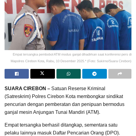
Empat tersangka pembobol ATM modus ganjal dihadirkan saat konferensi pers di
Mapolres Cirebon Kota, Rabu, 10 Desember 2025.* (Foto: Sukirno/Suara Cirebon)
SUARA CIREBON –
Satuan Reserse Kriminal
(Satreskrim) Polres Cirebon Kota membongkar sindikat
pencurian dengan pemberatan dan penipuan bermodus
ganjal mesin Anjungan Tunai Mandiri (ATM).
Empat tersangka berhasil ditangkap, sementara satu
pelaku lainnya masuk Daftar Pencarian Orang (DPO).