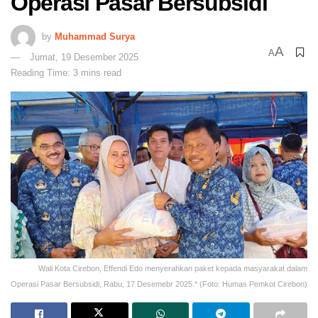
Operasi Pasar Bersubsidi
by
Muhammad Surya
A
A
Jumat, 19 Desember 2025
Reading Time: 3 mins read
Wali Kota Cirebon, Effendi Edo menyerahkan paket kepada masyarakat dalam
Operasi Pasar Bersubsidi, Rabu, 17 Desemebr 2025.* (Foto: Humas Pemkot Cirebon)