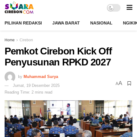
PILIHAN REDAKSI
JAWA BARAT
NASIONAL
NGIKI
Home
Cirebon
Pemkot Cirebon Kick Off
Penyusunan RPKD 2027
by
Muhammad Surya
A
A
Jumat, 19 Desember 2025
Reading Time: 2 mins read